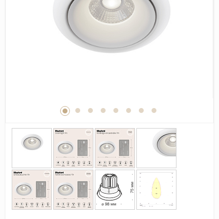
Дерево
Камень
Оникс
Бетон
Декор
Моноколор
Поверхность
Полированная
Матовая
Лаппатированная
Сатинированная
Карвинг
Структурная
Антискользящая