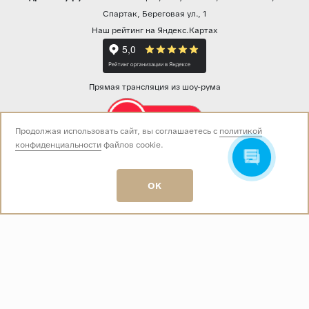
Спартак, Береговая ул., 1
Наш рейтинг на Яндекс.Картах
Прямая трансляция из шоу-рума
Продолжая использовать сайт, вы соглашаетесь с
политикой
конфиденциальности
файлов cookie.
Звоните нам:
+7 (499) 229-50-50
пн-вс 10:00 - 19:00
OK
E-mail:
info@baza-plitki.ru
Индивидуальный предприниматель
Талалаев Александр Андреевич
ОГРНИП
321508100135269
ИНН
501307867254