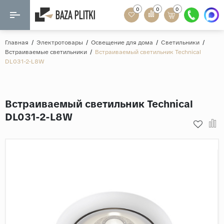
0
0
0
Назад
Назад
Главная
/
Электротовары
/
Освещение для дома
/
Светильники
/
Встраиваемые светильники
/
Встраиваемый светильник Technical
Формат
DL031-2-L8W
Керамогранит
60x120
Керамическая плитка
60х60
Встраиваемый светильник Technical
Мозаика
20x120
DL031-2-L8W
80x160
Кварц-винил
20x90
Ламинат
57x57
90x180
Розетки и освещение
Крупный формат
Рисунок
Мрамор