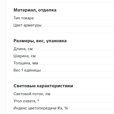
Доставка в другие регионы
- рассчитывается индивиду
Материал, отделка
Разгрузка/подъем - общая стоимость рассчитывается
Делаем проект с 3D-визуализацией и раскладкой б
Тип товара
Цвет арматуры
Внутренняя система контроля
Размеры, вес, упаковка
- Сверяем номера партий, чтобы избежать разнотона
Длина, cм
- Проверяем на бой перед загрузкой, чтобы исключить
Ширина, cм
- Привозим с запасом складские позиции, чтобы при п
Толщина, мм
- Храним на закрытом складе, коробки защищены от в
Вес 1 единицы
Световые характеристики
Световой поток, лм
Угол охвата, °
Индекс цветопередачи Ra, %