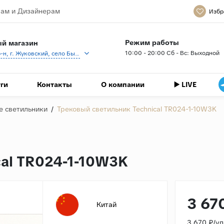
ам и Дизайнерам
Избр
Режим работы
й магазин
10:00 - 20:00 Сб - Вс: Выходной
Раменский р-н, г. Жуковский, село Быково, кп Спартак, Береговая ул., 1
ги
Контакты
О компании
▶️ LIVE
е светильники
/
Трековый светильник Technical TR024-1-10W3K
cal TR024-1-10W3K
3 67
Китай
3 670 ₽/у