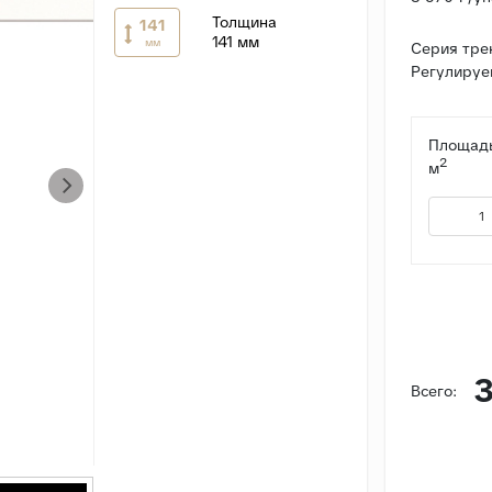
Толщина
141
141 мм
мм
Серия тре
Регулируем
Площадь
2
м
3
Всего: