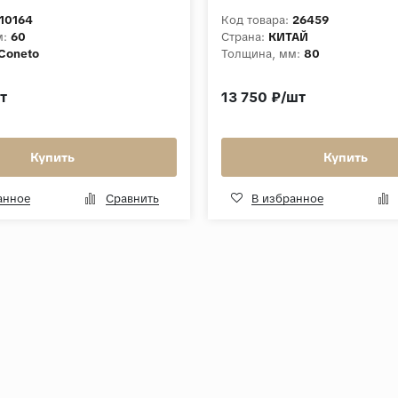
10164
Код товара:
26459
м:
60
Страна:
КИТАЙ
Coneto
Толщина, мм:
80
т
13 750 ₽/шт
Купить
Купить
анное
Сравнить
В избранное