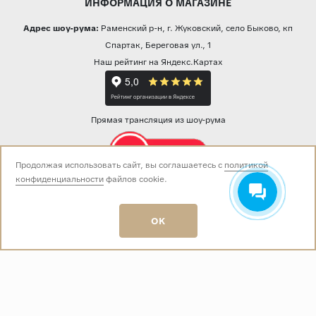
ИНФОРМАЦИЯ О МАГАЗИНЕ
Адрес шоу-рума:
Раменский р-н, г. Жуковский, село Быково, кп
Спартак, Береговая ул., 1
Наш рейтинг на Яндекс.Картах
Прямая трансляция из шоу-рума
Продолжая использовать сайт, вы соглашаетесь с
политикой
конфиденциальности
файлов cookie.
Звоните нам:
+7 (499) 229-50-50
пн-вс 10:00 - 19:00
OK
E-mail:
info@baza-plitki.ru
Индивидуальный предприниматель
Талалаев Александр Андреевич
ОГРНИП
321508100135269