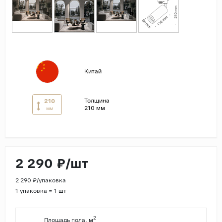
Страны
Россия
Индия
Китай
Китай
Турция
Иран
Толщина
210
210 мм
мм
Испания
Италия
2 290 ₽/шт
2 290 ₽/упаковка
1 упаковка = 1 шт
2
Площадь пола, м