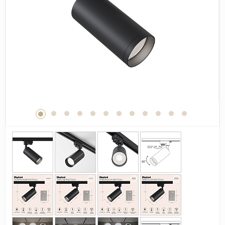
Дерево
Камень
Оникс
Бетон
Декор
Моноколор
Поверхность
Полированная
Матовая
Лаппатированная
Сатинированная
Карвинг
Структурная
Антискользящая