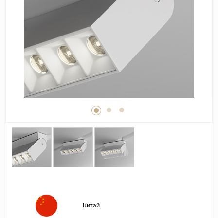
Дерево
Камень
Оникс
Бетон
Декор
Моноколор
Поверхность
Полированная
Матовая
Лаппатированная
Сатинированная
Карвинг
Структурная
Китай
Антискользящая