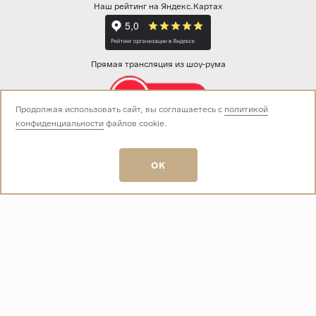
Наш рейтинг на Яндекс.Картах
Прямая трансляция из шоу-рума
Продолжая использовать сайт, вы соглашаетесь с
политикой
конфиденциальности
файлов cookie.
Звоните нам:
+7 (499) 229-50-50
пн-вс 10:00 - 19:00
OK
E-mail:
info@baza-plitki.ru
Индивидуальный предприниматель
Талалаев Александр Андреевич
ОГРНИП
321508100135269
ИНН
501307867254