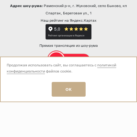
Адрес шоу-рума:
Раменский р-н, г. Жуковский, село Быково, кп
Спартак, Береговая ул., 1
Наш рейтинг на Яндекс.Картах
Прямая трансляция из шоу-рума
Продолжая использовать сайт, вы соглашаетесь с
политикой
конфиденциальности
файлов cookie.
Звоните нам:
+7 (499) 229-50-50
пн-вс 10:00 - 19:00
OK
E-mail:
info@baza-plitki.ru
Индивидуальный предприниматель
Талалаев Александр Андреевич
ОГРНИП
321508100135269
ИНН
501307867254