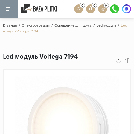
0
0
0
Назад
Назад
Главная
/
Электротовары
/
Освещение для дома
/
Led модуль
/
Led
модуль Voltega 7194
Формат
Керамогранит
60x120
Керамическая плитка
Led модуль Voltega 7194
60х60
Мозаика
20x120
80x160
Кварц-винил
20x90
Ламинат
57x57
90x180
Розетки и освещение
Крупный формат
Рисунок
Мрамор