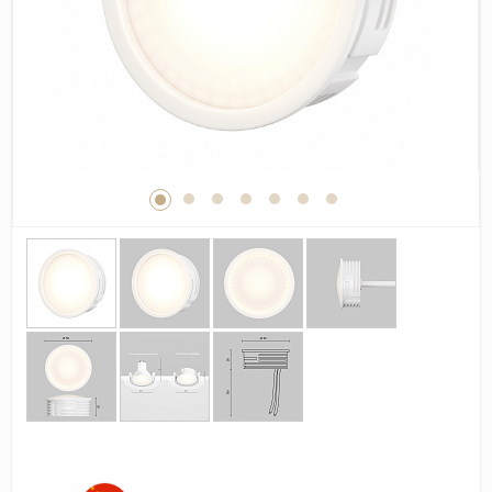
Дерево
Камень
Оникс
Бетон
Декор
Моноколор
Поверхность
Полированная
Матовая
Лаппатированная
Сатинированная
Карвинг
Структурная
Антискользящая