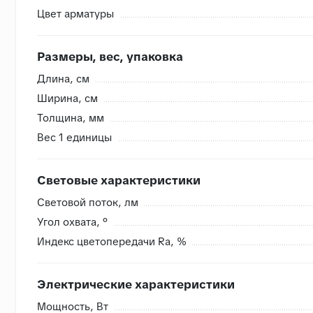
Цвет арматуры
Внутренняя система контроля
Размеры, вес, упаковка
- Сверяем номера партий, чтобы избежать разнотона
Длина, cм
- Проверяем на бой перед загрузкой, чтобы исключить
Ширина, cм
- Привозим с запасом складские позиции, чтобы при п
Толщина, мм
- Храним на закрытом складе, коробки защищены от в
Вес 1 единицы
Световые характеристики
Световой поток, лм
Угол охвата, °
Индекс цветопередачи Ra, %
Электрические характеристики
Мощность, Вт