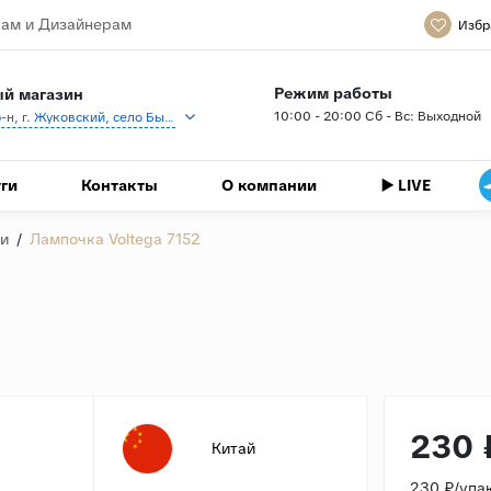
ам и Дизайнерам
Избр
Режим работы
й магазин
10:00 - 20:00 Сб - Вс: Выходной
Раменский р-н, г. Жуковский, село Быково, кп Спартак, Береговая ул., 1
ги
Контакты
О компании
▶️ LIVE
и
/
Лампочка Voltega 7152
230 
Китай
230 ₽/упа