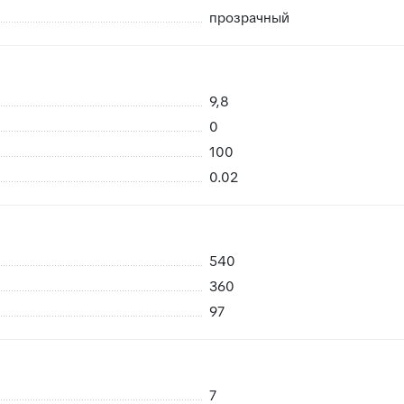
прозрачный
9,8
 возможность брака
0
риемке сразу заменить в случае каких либо повреждений пр
100
нешних воздействий, плитки не смерзаются
0.02
540
360
97
7