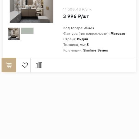
11 508.48 ₽
/упк
3 996 ₽/шт
Код товара:
30417
Фактура (тип поверхности):
Матовая
Страна:
Индия
Толщина, мм:
5
Коллекция:
Slimline Series