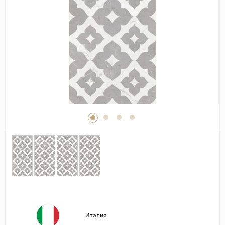
Дерево
Камень
Оникс
Бетон
Декор
Моноколор
Поверхность
Полированная
Матовая
Лаппатированная
Сатинированная
Карвинг
Структурная
Италия
Антискользящая