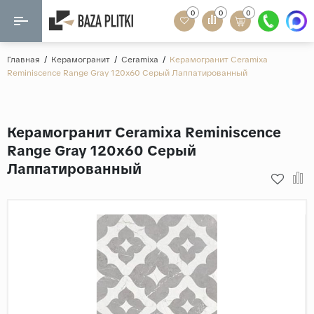
0
0
0
Назад
Назад
Главная
/
Керамогранит
/
Ceramixa
/
Керамогранит Ceramixa
Reminiscence Range Gray 120x60 Серый Лаппатированный
Формат
Керамогранит
60x120
Керамическая плитка
Керамогранит Ceramixa Reminiscence
60х60
Range Gray 120x60 Серый
Мозаика
20x120
Лаппатированный
80x160
Кварц-винил
20x90
Ламинат
57x57
90x180
Розетки и освещение
Крупный формат
Рисунок
Мрамор