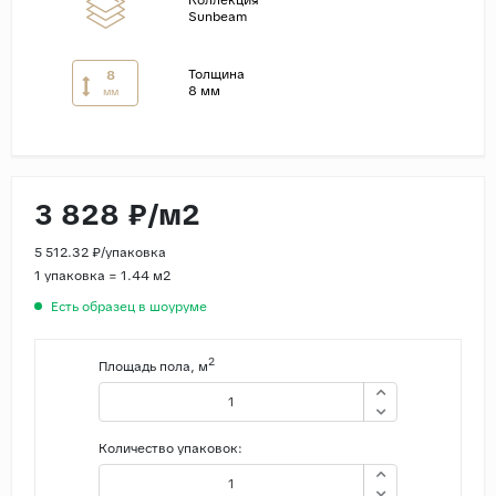
Коллекция
Sunbeam
Страны
Россия
Толщина
8
8 мм
мм
Индия
Китай
Турция
3 828 ₽/м2
Иран
Испания
5 512.32 ₽/упаковка
1 упаковка = 1.44 м2
Италия
Есть образец в шоуруме
2
Площадь пола, м
Количество упаковок: