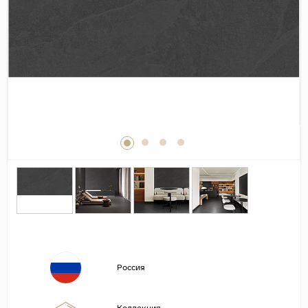
Дерево
Камень
Оникс
Бетон
Декор
Моноколор
Поверхность
Полированная
Матовая
Лаппатированная
Сатинированная
Карвинг
Россия
Структурная
Антискользящая