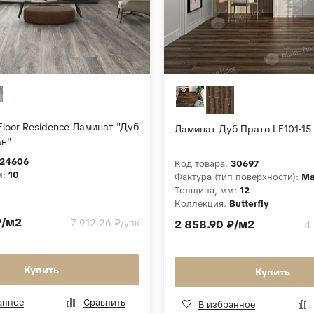
loor Residence Ламинат "Дуб
Ламинат Дуб Прато LF101-15
ан"
24606
Код товара:
30697
м:
10
Фактура (тип поверхности):
Ма
Толщина, мм:
12
Коллекция:
Butterfly
₽/м2
7 912.26 ₽
/упк
2 858.90 ₽/м2
4 
Купить
Купить
анное
Сравнить
В избранное