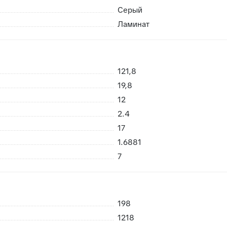
Серый
Ламинат
 возможность брака
121,8
риемке сразу заменить в случае каких либо повреждений пр
19,8
нешних воздействий, плитки не смерзаются
12
2.4
17
1.6881
7
198
1218