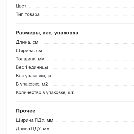
Цвет
Тип товара
Внутренняя система контроля
- Сверяем номера партий, чтобы избежать разнотона
Размеры, вес, упаковка
- Проверяем на бой перед загрузкой, чтобы исключить
Длина, cм
- Привозим с запасом складские позиции, чтобы при п
Ширина, cм
- Храним на закрытом складе, коробки защищены от в
Толщина, мм
Вес 1 единицы
Вес упаковки, кг
В упаковке, м2
Количество в упаковке, шт.
Прочее
Ширина ПДУ, мм
Длина ПДУ, мм