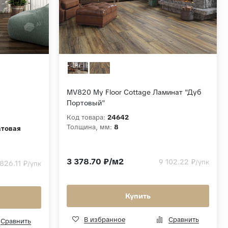
MV820 My Floor Cottage Ламинат "Дуб
Портовый"
Код товара:
24642
Толщина, мм:
8
товая
3 378.70 ₽/м2
9 102.22 ₽
/упк
826.11 ₽
/упк
Купить
В избранное
Сравнить
Сравнить