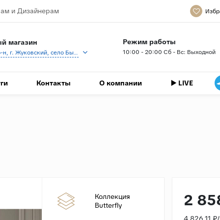
ам и Дизайнерам
Избр
Режим работы
й магазин
10:00 - 20:00 Сб - Вс: Выходной
Раменский р-н, г. Жуковский, село Быково, кп Спартак, Береговая ул., 1
ги
Контакты
О компании
▶️ LIVE
2 85
Коллекция
Butterfly
4 826.11 ₽