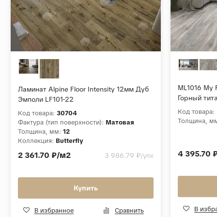
ML1016 My F
Ламинат Alpine Floor Intensity 12мм Дуб
Горный тит
Эмполи LF101-22
Код товара:
Код товара:
30704
Толщина, м
Фактура (тип поверхности):
Матовая
Толщина, мм:
12
Коллекция:
Butterfly
4 395.70 
2 361.70 ₽/м2
3 986.79 ₽
/упк
Купить
В избр
В избранное
Сравнить