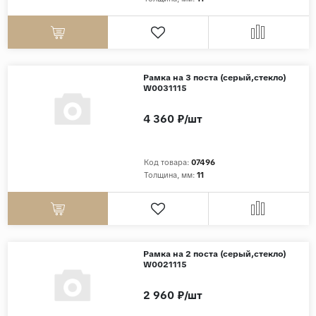
Дерево
Камень
Оникс
Рамка на 3 поста (серый,стекло)
Бетон
W0031115
Декор
4 360 ₽/шт
Моноколор
Поверхность
Код товара:
07496
Толщина, мм:
11
Полированная
Матовая
Лаппатированная
Сатинированная
Рамка на 2 поста (серый,стекло)
W0021115
Карвинг
Структурная
2 960 ₽/шт
Антискользящая