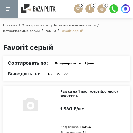
0
0
0
Назад
Назад
Главная
/
Электротовары
/
Розетки и выключатели
/
Встраиваемые серии
/
Рамки
/
Favorit серый
Формат
Керамогранит
Favorit серый
60x120
Керамическая плитка
60х60
Сортировать по:
Мозаика
Популярности
Цене
20x120
Выводить по:
80x160
18
36
72
Кварц-винил
20x90
Ламинат
Рамка на 1 пост (серый,стекло)
57x57
W0011115
90x180
Розетки и освещение
1 560 ₽/шт
Крупный формат
Рисунок
Код товара:
07494
Мрамор
Толщина, мм:
11