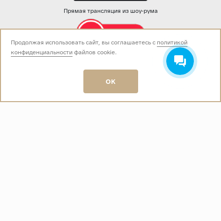
Прямая трансляция из шоу-рума
Продолжая использовать сайт, вы соглашаетесь с
политикой
конфиденциальности
файлов cookie.
Звоните нам:
+7 (499) 229-50-50
пн-вс 10:00 - 19:00
OK
E-mail:
info@baza-plitki.ru
Индивидуальный предприниматель
Талалаев Александр Андреевич
ОГРНИП
321508100135269
ИНН
501307867254
О КОМПАНИИ
Контакты