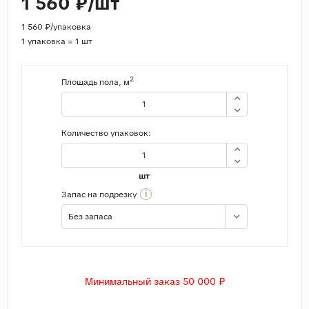
1 560 ₽/шт
Страны
1 560 ₽/упаковка
1 упаковка = 1 шт
Россия
Индия
2
Площадь пола, м
Китай
Турция
Иран
Количество упаковок:
Испания
Италия
шт
i
Запас на подрезку
Без запаса
Минимальный заказ 50 000 ₽