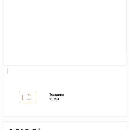
Дерево
Камень
Оникс
Бетон
Декор
Моноколор
Поверхность
Полированная
Матовая
Лаппатированная
Толщина
11
11 мм
мм
Сатинированная
Карвинг
Структурная
Антискользящая