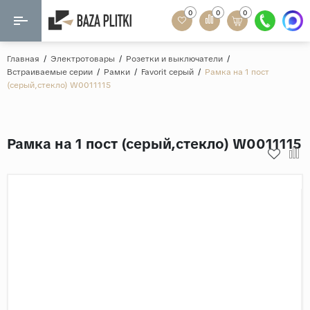
0
0
0
Назад
Назад
Главная
/
Электротовары
/
Розетки и выключатели
/
Встраиваемые серии
/
Рамки
/
Favorit серый
/
Рамка на 1 пост
Формат
(серый,стекло) W0011115
Керамогранит
60x120
Керамическая плитка
60х60
Рамка на 1 пост (серый,стекло) W0011115
Мозаика
20x120
80x160
Кварц-винил
20x90
Ламинат
57x57
90x180
Розетки и освещение
Крупный формат
Рисунок
Мрамор