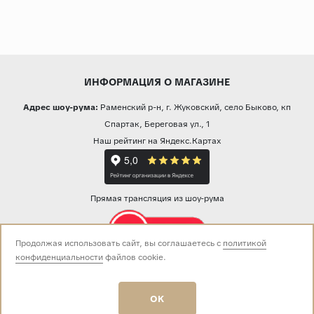
ИНФОРМАЦИЯ О МАГАЗИНЕ
Адрес шоу-рума:
Раменский р-н, г. Жуковский, село Быково, кп
Спартак, Береговая ул., 1
Наш рейтинг на Яндекс.Картах
Прямая трансляция из шоу-рума
Продолжая использовать сайт, вы соглашаетесь с
политикой
конфиденциальности
файлов cookie.
Звоните нам:
+7 (499) 229-50-50
пн-вс 10:00 - 19:00
OK
E-mail:
info@baza-plitki.ru