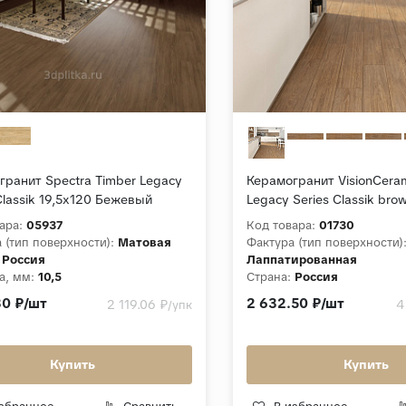
гранит Spectra Timber Legacy
Керамогранит VisionCeram
Classik 19,5x120 Бежевый
Legacy Series Classik bro
ированный
Коричневый Лаппатиров
ара:
05937
Код товара:
01730
 (тип поверхности):
Матовая
Фактура (тип поверхности)
Россия
Лаппатированная
а, мм:
10,5
Страна:
Россия
ция:
Timber Legacy Series
Толщина, мм:
10
30 ₽/шт
2 632.50 ₽/шт
2 119.06 ₽
4
/упк
Коллекция:
Timber Legacy 
Купить
Купить