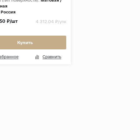
 (тип поверхности):
Матовая /
ная
Россия
а, мм:
10
50 ₽/шт
4 312.04 ₽
/упк
ция:
Timber Vibe
Купить
избранное
Сравнить