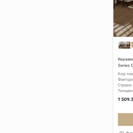
Керамо
Series 
Лаппат
Код тов
Фактура
Страна:
Толщин
Коллек
1 509.