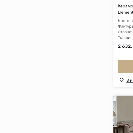
Керамог
Element
Серый 
Код тов
Фактура
Страна:
Толщин
Коллек
2 632.
В 