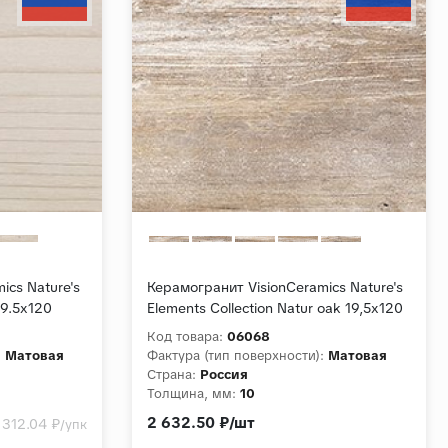
ics Nature's
Керамогранит VisionCeramics Nature's
19.5x120
Elements Collection Natur oak 19,5x120
Коричневый Структурный
Код товара:
06068
:
Матовая
Фактура (тип поверхности):
Матовая
Страна:
Россия
Толщина, мм:
10
nts Collection
Коллекция:
Nature's Elements Collection
2 632.50 ₽/шт
 312.04 ₽
/упк