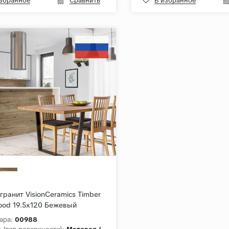
избранное
Сравнить
В избранное
ранит VisionCeramics Timber
ood 19.5x120 Бежевый
урный
ара:
00988