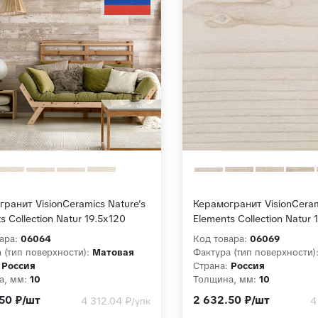
ранит VisionCeramics Nature's
Керамогранит VisionCeram
s Collection Natur 19.5x120
Elements Collection Natur 
й Структурная
Бежевый Структурный
ара:
06064
Код товара:
06069
 (тип поверхности):
Матовая
Фактура (тип поверхности)
Россия
Страна:
Россия
а, мм:
10
Толщина, мм:
10
ция:
Nature's Elements Collection
Коллекция:
Nature's Eleme
50 ₽/шт
2 632.50 ₽/шт
4 312.04 ₽
4
/упк