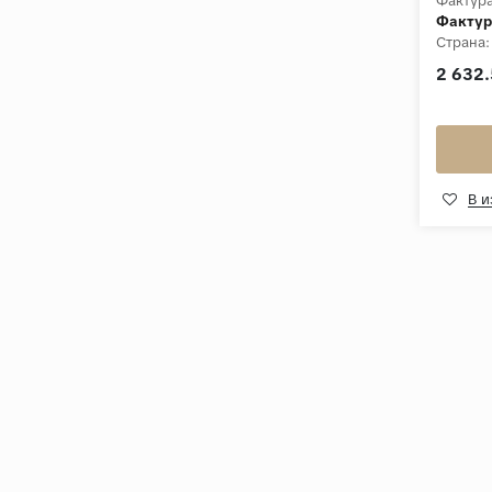
Фактура
Фактур
Страна:
Толщин
2 632.
Коллек
В 