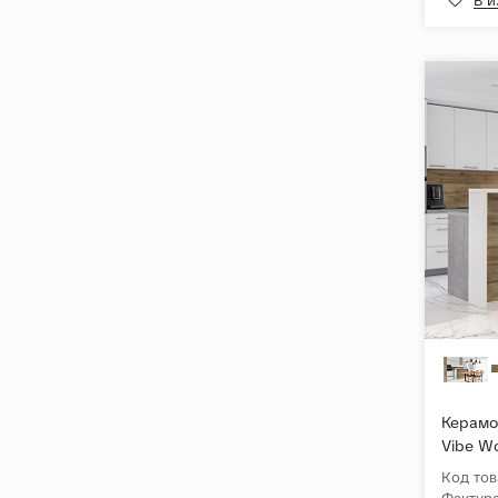
В 
Керамог
Vibe W
Структ
Код тов