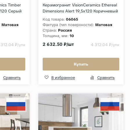
ics Timber
Керамогранит VisionCeramics Ethereal
5x120 Серый
Dimensions Alert 19,5x120 Коричневый
Структурный
Код товара:
06065
:
Матовая
Фактура (тип поверхности):
Матовая
Страна:
Россия
Толщина, мм:
10
Series
Коллекция:
Ethereal Dimensions
2 632.50 ₽/шт
 312.04 ₽
4 312.04 ₽
/упк
/упк
Купить
Сравнить
В избранное
Сравнить