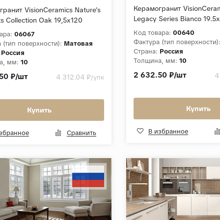
Керамогранит VisionCeram
ранит VisionCeramics Nature's
Legacy Series Bianco 19.
s Collection Oak 19,5x120
Лаппатированный
Структурный
Код товара:
00640
ара:
06067
Фактура (тип поверхности)
 (тип поверхности):
Матовая
Страна:
Россия
Россия
Толщина, мм:
10
а, мм:
10
Коллекция:
Timber Legacy 
ция:
Nature's Elements Collection
2 632.50 ₽/шт
4
50 ₽/шт
4 312.04 ₽
/упк
Купить
Купить
В избранное
избранное
Сравнить