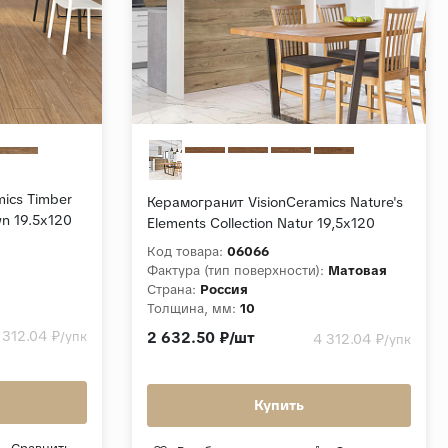
ics Timber
Керамогранит VisionCeramics Nature's
wn 19.5x120
Elements Collection Natur 19,5x120
анный
Коричневый Структурный
Код товара:
06066
:
Фактура (тип поверхности):
Матовая
Страна:
Россия
Толщина, мм:
10
Коллекция:
Nature's Elements Collection
 312.04 ₽
/упк
2 632.50 ₽/шт
4 312.04 ₽
/упк
Series
Купить