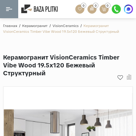
0
0
0
Назад
Назад
Главная
/
Керамогранит
/
VisionCeramics
/
Керамогранит
VisionCeramics Timber Vibe Wood 19.5x120 Бежевый Структурный
Формат
Керамогранит
60x120
Керамическая плитка
Керамогранит VisionCeramics Timber
60х60
Vibe Wood 19.5x120 Бежевый
Мозаика
20x120
Структурный
80x160
Кварц-винил
20x90
Ламинат
57x57
90x180
Розетки и освещение
Крупный формат
Рисунок
Мрамор