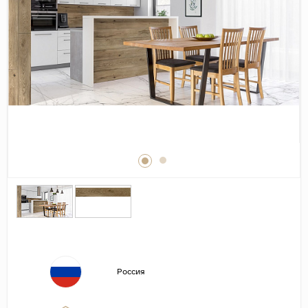
Дерево
Камень
Оникс
Бетон
Декор
Моноколор
Поверхность
Полированная
Матовая
Лаппатированная
Сатинированная
Карвинг
Россия
Структурная
Антискользящая