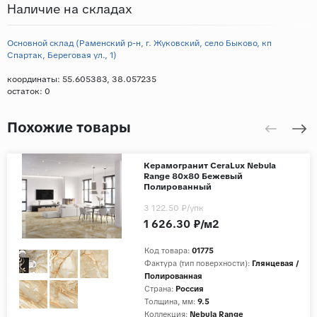
Наличие на складах
Основной склад (Раменский р-н, г. Жуковский, село Быково, кп
Спартак, Береговая ул., 1)
координаты: 55.605383, 38.057235
остаток:
0
Похожие товары
Керамогранит CeraLux Nebula
Range 80x80 Бежевый
Полированный
3 122.50 ₽
/упк
1 626.30 ₽/м2
Код товара:
01775
Фактура (тип поверхности):
Глянцевая /
Полированная
Страна:
Россия
Толщина, мм:
9.5
Коллекция:
Nebula Range