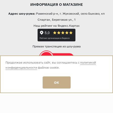
ИНФОРМАЦИЯ О МАГАЗИНЕ
Адрес шоу-рума:
Раменский р-н, г. Жуковский, село Быково, кп
Спартак, Береговая ул., 1
Наш рейтинг на Яндекс.Картах
Прямая трансляция из шоу-рума
Продолжая использовать сайт, вы соглашаетесь с
политикой
конфиденциальности
файлов cookie.
Звоните нам:
+7 (499) 229-50-50
пн-вс 10:00 - 19:00
OK
E-mail:
info@baza-plitki.ru
Индивидуальный предприниматель
Талалаев Александр Андреевич
ОГРНИП
321508100135269