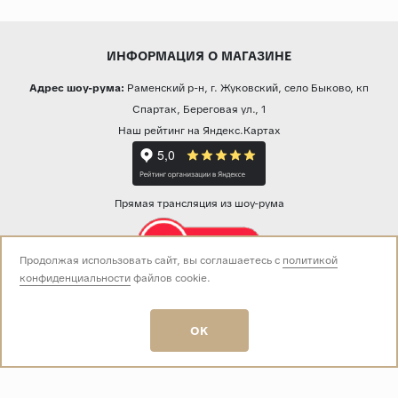
ИНФОРМАЦИЯ О МАГАЗИНЕ
Адрес шоу-рума:
Раменский р-н, г. Жуковский, село Быково, кп
Спартак, Береговая ул., 1
Наш рейтинг на Яндекс.Картах
Прямая трансляция из шоу-рума
Продолжая использовать сайт, вы соглашаетесь с
политикой
конфиденциальности
файлов cookie.
Звоните нам:
+7 (499) 229-50-50
пн-вс 10:00 - 19:00
OK
E-mail:
info@baza-plitki.ru
Индивидуальный предприниматель