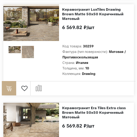
Дерево
Керамогранит LuxTiles Drawing
Brown Matte 50x50 Коричневый
Камень
Матовый
6 569.82 ₽/шт
Оникс
Бетон
Декор
Код товара:
30259
Фактура (тип поверхности):
Матовая /
Моноколор
Противоскользящая
Страна:
Италия
Поверхность
Толщина, мм:
10
Коллекция:
Drawing
Полированная
Матовая
Лаппатированная
Сатинированная
Керамогранит Era Tiles Extra class
Brown Matte 50x50 Коричневый
Карвинг
Матовый
Структурная
6 569.82 ₽/шт
Антискользящая