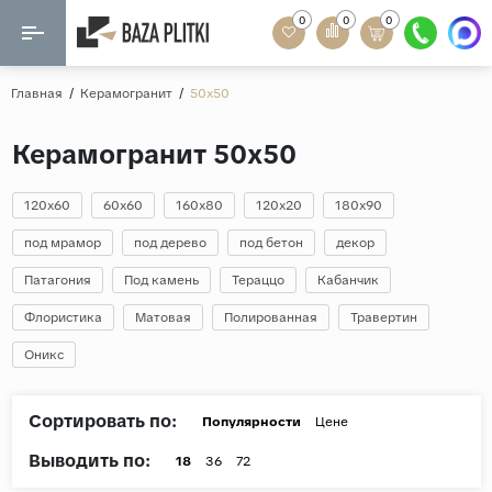
0
0
0
Назад
Назад
Главная
/
Керамогранит
/
50x50
Формат
Керамогранит
Керамогранит 50x50
60x120
Керамическая плитка
60х60
120x60
60x60
160x80
120x20
180x90
Мозаика
20x120
под мрамор
под дерево
под бетон
декор
80x160
Патагония
Под камень
Тераццо
Кабанчик
Кварц-винил
20x90
Флористика
Матовая
Полированная
Травертин
Ламинат
57x57
Оникс
90x180
Розетки и освещение
Крупный формат
Сортировать по:
Популярности
Цене
Рисунок
Выводить по:
18
36
72
Мрамор