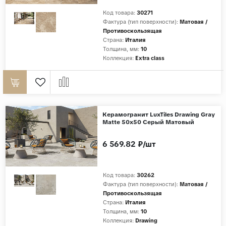
Код товара:
30271
Страны
Фактура (тип поверхности):
Матовая /
Противоскользящая
Россия
Страна:
Италия
Индия
Толщина, мм:
10
Коллекция:
Extra class
Китай
Турция
Иран
Испания
Керамогранит LuxTiles Drawing Gray
Matte 50x50 Серый Матовый
Италия
6 569.82 ₽/шт
Код товара:
30262
Фактура (тип поверхности):
Матовая /
Противоскользящая
Страна:
Италия
Толщина, мм:
10
Коллекция:
Drawing