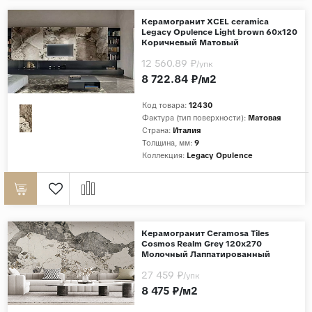
Дерево
Керамогранит XCEL ceramica
Legacy Opulence Light brown 60x120
Камень
Коричневый Матовый
Оникс
12 560.89 ₽
/упк
8 722.84 ₽/м2
Бетон
Декор
Код товара:
12430
Фактура (тип поверхности):
Матовая
Моноколор
Страна:
Италия
Толщина, мм:
9
Поверхность
Коллекция:
Legacy Opulence
Полированная
Матовая
Лаппатированная
Керамогранит Ceramosa Tiles
Сатинированная
Cosmos Realm Grey 120x270
Молочный Лаппатированный
Карвинг
27 459 ₽
/упк
Структурная
8 475 ₽/м2
Антискользящая