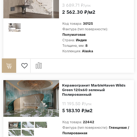
3 689.71 ₽
/упк
2 562.30 ₽/м2
Код товара:
30125
Фактура (тип поверхности):
Полуматовая
Страна:
Индия
Толщина, мм:
8
Коллекция:
Alaska
Керамогранит MarbleHaven Wilds
Green 120x60 зеленый
Полированный
11 195.50 ₽
/упк
5 183.10 ₽/м2
Код товара:
22442
Фактура (тип поверхности):
Глянцевая /
Полированная