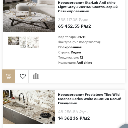
Керамогранит StarLab Anti shine
Light Gray 320x160 Светло-серый
Сатинированный
335 117.05 ₽
/упк
65 452.55 ₽/м2
Код товара:
31711
Фактура (тип поверхности):
Полированная
Страна:
Индия
Толщина, мм:
12
Коллекция:
Anti shine
Керамогранит Froststone Tiles Wild
Essence Series White 280x120 Белый
Глянцевый
48 256.86 ₽
/упк
14 362.16 ₽/м2