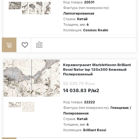
Код товара:
20531
Фактура (тип поверхности):
Страны
Лаппатированная
Страна:
Китай
Россия
Толщина, мм:
6
Индия
Коллекция:
Cosmos Realm
Китай
Турция
Иран
Керамогранит MarbleHaven Brilliant
Испания
Rossi Natur lap 120x300 Бежевый
Полированный
Италия
50 539.79 ₽
/упк
14 038.83 ₽/м2
Код товара:
22222
Фактура (тип поверхности):
Глянцевая /
Полированная
Страна:
Китай
Толщина, мм:
6
Коллекция:
Brilliant Rossi