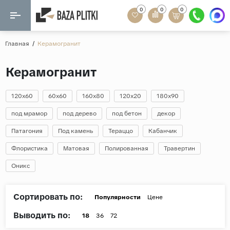
0
0
0
Назад
Назад
Главная
/
Керамогранит
Формат
Керамогранит
Керамогранит
60x120
Керамическая плитка
60х60
120x60
60x60
160x80
120x20
180x90
Мозаика
20x120
под мрамор
под дерево
под бетон
декор
80x160
Патагония
Под камень
Тераццо
Кабанчик
Кварц-винил
20x90
Флористика
Матовая
Полированная
Травертин
Ламинат
57x57
Оникс
90x180
Розетки и освещение
Крупный формат
Сортировать по:
Популярности
Цене
Рисунок
Выводить по:
18
36
72
Мрамор