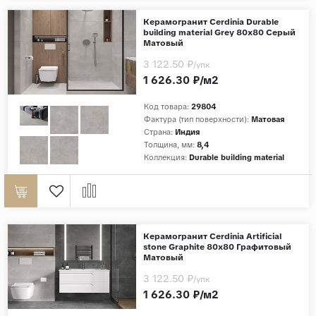
Дерево
Керамогранит Cerdinia Durable
building material Grey 80x80 Серый
Камень
Матовый
Оникс
3 122.50 ₽
/упк
1 626.30 ₽/м2
Бетон
Декор
Код товара:
29804
Фактура (тип поверхности):
Матовая
Моноколор
Страна:
Индия
Толщина, мм:
8,4
Поверхность
Коллекция:
Durable building material
Полированная
Матовая
Лаппатированная
Керамогранит Cerdinia Artificial
Сатинированная
stone Graphite 80x80 Графитовый
Матовый
Карвинг
3 122.50 ₽
/упк
Структурная
1 626.30 ₽/м2
Антискользящая