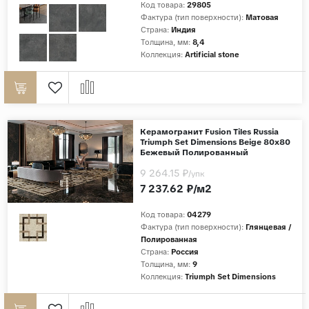
Код товара:
29805
Фактура (тип поверхности):
Матовая
Страны
Страна:
Индия
Толщина, мм:
8,4
Россия
Коллекция:
Artificial stone
Индия
Китай
Турция
Иран
Керамогранит Fusion Tiles Russia
Triumph Set Dimensions Beige 80x80
Испания
Бежевый Полированный
9 264.15 ₽
Италия
/упк
7 237.62 ₽/м2
Код товара:
04279
Фактура (тип поверхности):
Глянцевая /
Полированная
Страна:
Россия
Толщина, мм:
9
Коллекция:
Triumph Set Dimensions