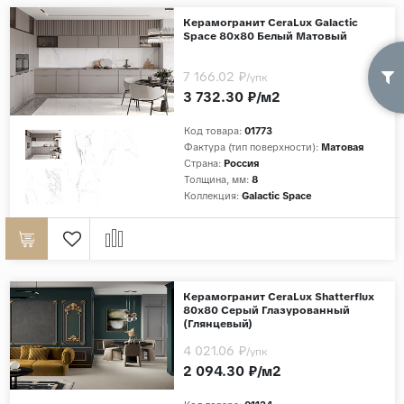
Керамогранит CeraLux Galactic
Space 80x80 Белый Матовый
7 166.02 ₽
/упк
3 732.30 ₽/м2
Код товара:
01773
Фактура (тип поверхности):
Матовая
Страна:
Россия
Толщина, мм:
8
Коллекция:
Galactic Space
Керамогранит CeraLux Shatterflux
80x80 Серый Глазурованный
(Глянцевый)
4 021.06 ₽
/упк
2 094.30 ₽/м2