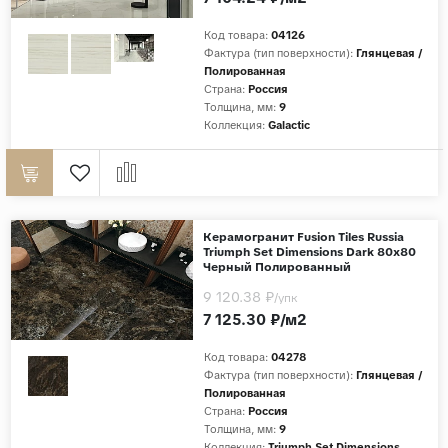
Код товара:
04126
Фактура (тип поверхности):
Глянцевая /
Полированная
Страна:
Россия
Толщина, мм:
9
Коллекция:
Galactic
Керамогранит Fusion Tiles Russia
Triumph Set Dimensions Dark 80x80
Черный Полированный
9 120.38 ₽
/упк
7 125.30 ₽/м2
Код товара:
04278
Фактура (тип поверхности):
Глянцевая /
Полированная
Страна:
Россия
Толщина, мм:
9
Коллекция:
Triumph Set Dimensions