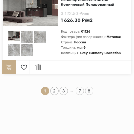
Коричневый Полированный
3 122.50 ₽
/упк
1 626.30 ₽/м2
Код товара:
01126
Фактура (тип поверхности):
Матовая
Страна:
Россия
Толщина, мм:
9
Коллекция:
Grey Harmony Collection
...
1
2
3
7
8