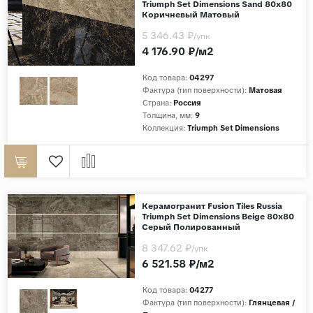
Triumph Set Dimensions Sand 80x80
Коричневый Матовый
5 346.43 ₽
/упк
4 176.90 ₽/м2
Код товара:
04297
Фактура (тип поверхности):
Матовая
Страна:
Россия
Толщина, мм:
9
Коллекция:
Triumph Set Dimensions
Керамогранит Fusion Tiles Russia
Triumph Set Dimensions Beige 80x80
Серый Полированный
8 347.62 ₽
/упк
6 521.58 ₽/м2
Код товара:
04277
Фактура (тип поверхности):
Глянцевая /