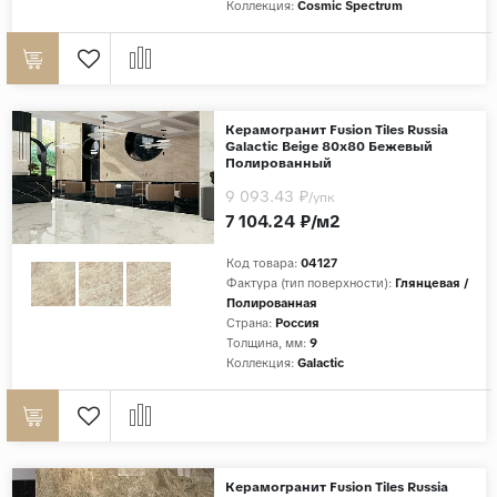
Коллекция:
Cosmic Spectrum
Керамогранит Fusion Tiles Russia
Galactic Beige 80x80 Бежевый
Полированный
9 093.43 ₽
/упк
7 104.24 ₽/м2
Код товара:
04127
Фактура (тип поверхности):
Глянцевая /
Полированная
Страна:
Россия
Толщина, мм:
9
Коллекция:
Galactic
Керамогранит Fusion Tiles Russia