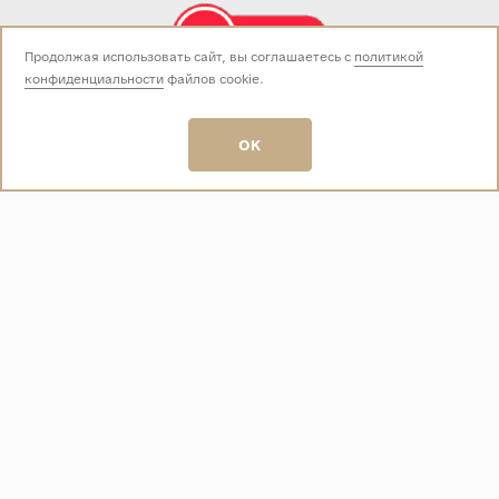
Продолжая использовать сайт, вы соглашаетесь с
политикой
конфиденциальности
файлов cookie.
Звоните нам:
+7 (499) 229-50-50
пн-вс 10:00 - 19:00
OK
E-mail:
info@baza-plitki.ru
Индивидуальный предприниматель
Талалаев Александр Андреевич
ОГРНИП
321508100135269
ИНН
501307867254
О КОМПАНИИ
Контакты
О компании
Акции