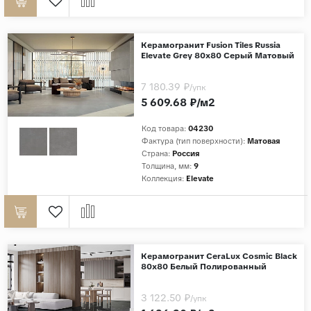
Керамогранит Fusion Tiles Russia
Elevate Grey 80x80 Серый Матовый
7 180.39 ₽
/упк
5 609.68 ₽/м2
Код товара:
04230
Фактура (тип поверхности):
Матовая
Страна:
Россия
Толщина, мм:
9
Коллекция:
Elevate
Керамогранит CeraLux Cosmic Black
80x80 Белый Полированный
3 122.50 ₽
/упк