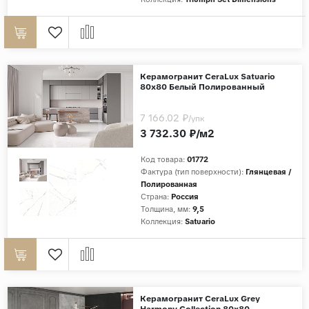
Керамогранит CeraLux Satuario
80x80 Белый Полированный
7 166.02 ₽
/упк
3 732.30 ₽/м2
Код товара:
01772
Фактура (тип поверхности):
Глянцевая /
Полированная
Страна:
Россия
Толщина, мм:
9,5
Коллекция:
Satuario
Керамогранит CeraLux Grey
Harmony Collection 80x80