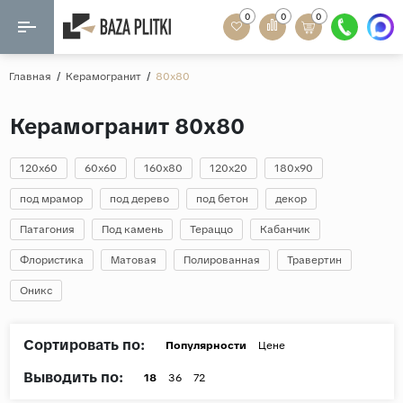
0
0
0
Назад
Назад
Главная
/
Керамогранит
/
80x80
Формат
Керамогранит
Керамогранит 80x80
60x120
Керамическая плитка
60х60
120x60
60x60
160x80
120x20
180x90
Мозаика
20x120
под мрамор
под дерево
под бетон
декор
80x160
Патагония
Под камень
Тераццо
Кабанчик
Кварц-винил
20x90
Флористика
Матовая
Полированная
Травертин
Ламинат
57x57
Оникс
90x180
Розетки и освещение
Крупный формат
Сортировать по:
Популярности
Цене
Рисунок
Выводить по:
18
36
72
Мрамор