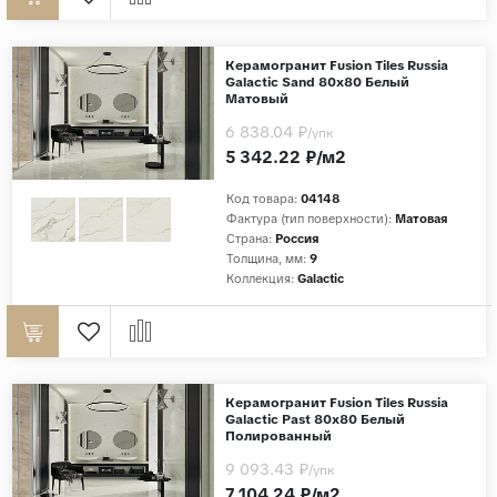
Керамогранит Fusion Tiles Russia
Galactic Sand 80x80 Белый
Матовый
6 838.04 ₽
/упк
5 342.22 ₽/м2
Код товара:
04148
Фактура (тип поверхности):
Матовая
Страна:
Россия
Толщина, мм:
9
Коллекция:
Galactic
Керамогранит Fusion Tiles Russia
Galactic Past 80x80 Белый
Полированный
9 093.43 ₽
/упк
7 104.24 ₽/м2