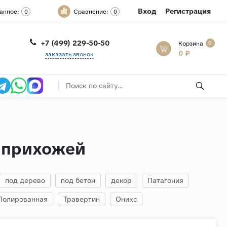
Вход
Регистрация
анное:
Сравнение:
0
0
+7 (499) 229-50-50
Корзина
0
0 ₽
заказать звонок
 прихожей
под дерево
под бетон
декор
Патагония
Полированная
Травертин
Оникс