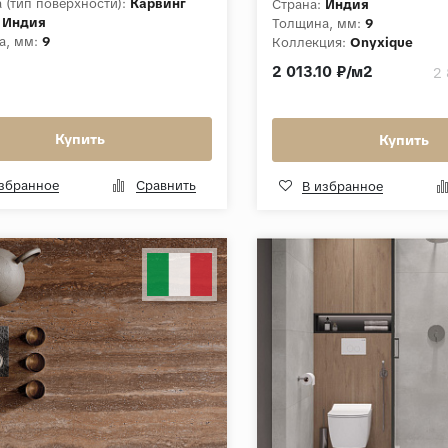
 (тип поверхности):
Карвинг
Страна:
Индия
Индия
Толщина, мм:
9
а, мм:
9
Коллекция:
Onyxique
ция:
Carving 60x60
2 013.10 ₽/м2
2
Купить
Купить
избранное
Сравнить
В избранное