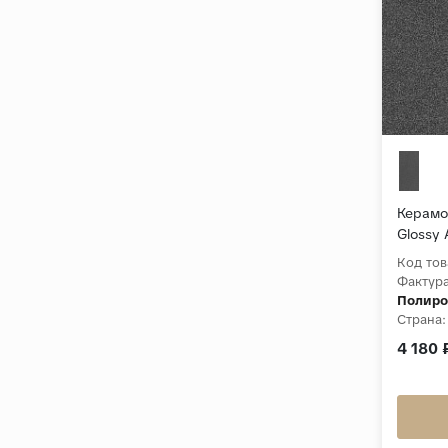
Керамог
Glossy 
Полиро
Код тов
Фактура
Полиро
Страна:
Толщин
4 180 
Коллек