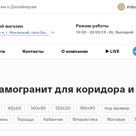
ам и Дизайнерам
Избр
Режим работы
й магазин
10:00 - 20:00 Сб - Вс: Выходной
Раменский р-н, г. Жуковский, село Быково, кп Спартак, Береговая ул., 1
ги
Контакты
О компании
▶️ LIVE
амогранит для коридора и
60x60
160x80
120x20
180x90
под мрамор
мень
Тераццо
Кабанчик
Флористика
Матовая