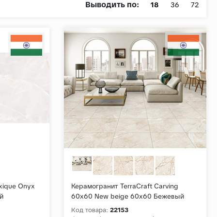
Выводить по:
18
36
72
xique Onyx
Керамогранит TerraCraft Carving
й
60x60 New beige 60x60 Бежевый
Матовый карвинг
Код товара:
22153