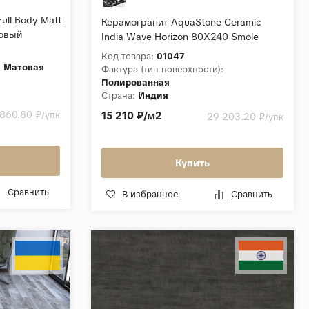
Full Body Matt
Керамогранит AquaStone Ceramic
овый
India Wave Horizon 80X240 Smole
Черный Полированный
Код товара:
01047
:
Матовая
Фактура (тип поверхности):
Полированная
Страна:
Индия
Толщина, мм:
15
 860.80 ₽
/упк
15 210 ₽/м2
29 203.20 ₽
/упк
Коллекция:
Wave Horizon 80X240
Купить
Сравнить
В избранное
Сравнить