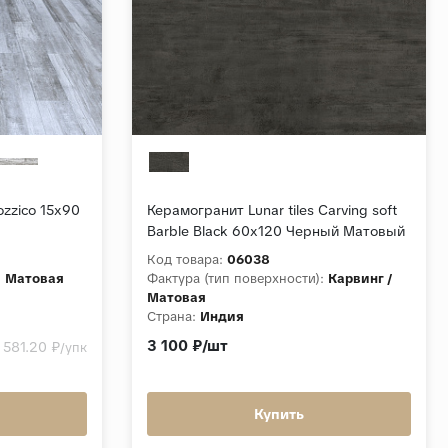
zzico 15x90
Керамогранит Lunar tiles Carving soft
Barble Black 60x120 Черный Матовый
карвинг
Код товара:
06038
:
Матовая
Фактура (тип поверхности):
Карвинг /
Матовая
Страна:
Индия
Толщина, мм:
9
3 100 ₽/шт
 581.20 ₽
/упк
Коллекция:
Carving soft
Купить