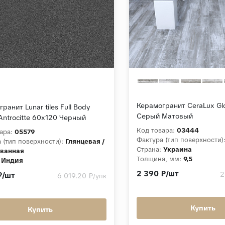
Керамогранит CeraLux Glo
ранит Lunar tiles Full Body
Серый Матовый
Antrocitte 60x120 Черный
ванный
Код товара:
03444
ара:
05579
Фактура (тип поверхности)
 (тип поверхности):
Глянцевая /
Страна:
Украина
ванная
Толщина, мм:
9,5
Индия
Коллекция:
Glozzico
а, мм:
9
2 390 ₽/шт
2
₽/шт
6 019.20 ₽
/упк
ция:
Full Body Glossy
Купить
Купить