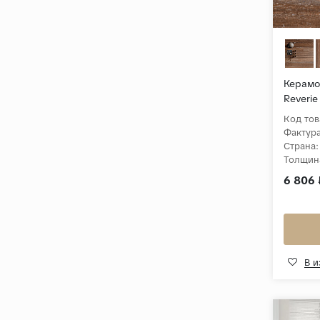
Керамог
Reverie
Коричн
Код тов
Фактура
Страна:
Толщин
Коллек
6 806 
В 