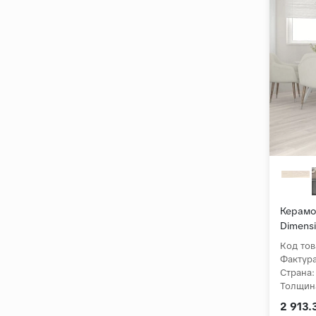
Керамо
Dimens
Матов
Код тов
Фактура
Страна:
Толщин
Коллек
2 913.