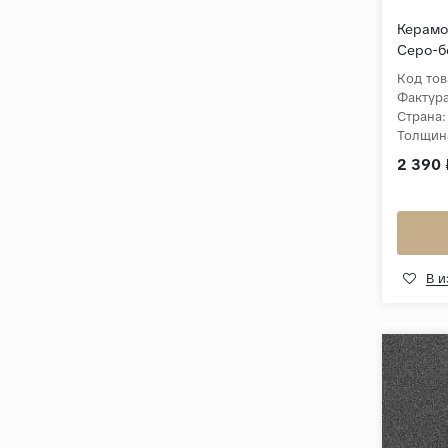
Керамо
Серо-б
Код тов
Фактура
Страна:
Толщин
Коллек
2 390 
В 