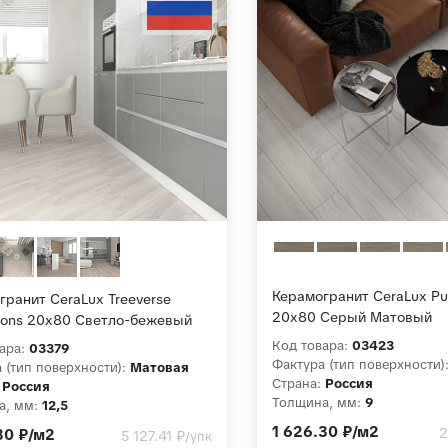
Керамогранит CeraLux Pu
гранит CeraLux Treeverse
20x80 Серый Матовый
ions 20x80 Светло-бежевый
ый
Код товара:
03423
ара:
03379
Фактура (тип поверхности)
 (тип поверхности):
Матовая
Страна:
Россия
Россия
Толщина, мм:
9
а, мм:
12,5
Коллекция:
Pulse Range
ция:
Treeverse Dimensions
1 626.30 ₽/м2
2
30 ₽/м2
5 127.41 ₽
/упк