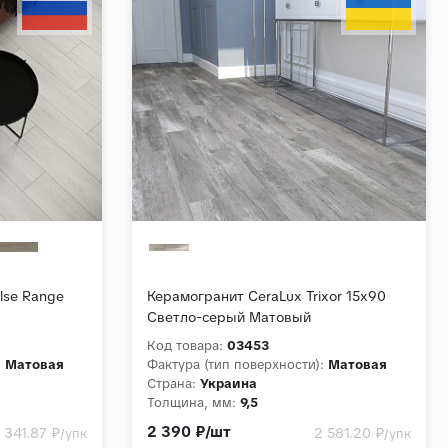
lse Range
Керамогранит CeraLux Trixor 15x90
Светло-серый Матовый
Код товара:
03453
:
Матовая
Фактура (тип поверхности):
Матовая
Страна:
Украина
Толщина, мм:
9,5
Коллекция:
Trixor
2 390 ₽/шт
 341.87 ₽
2 581.20 ₽
/упк
/упк