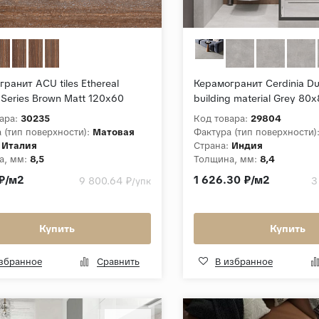
ранит ACU tiles Ethereal
Керамогранит Cerdinia Du
 Series Brown Matt 120x60
building material Grey 8
евый Матовый
Матовый
ара:
30235
Код товара:
29804
 (тип поверхности):
Матовая
Фактура (тип поверхности)
Италия
Страна:
Индия
а, мм:
8,5
Толщина, мм:
8,4
ция:
Ethereal Reverie Series
Коллекция:
Durable buildin
₽/м2
1 626.30 ₽/м2
9 800.64 ₽
3
/упк
Купить
Купить
избранное
Сравнить
В избранное