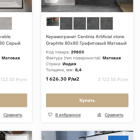
rable
Керамогранит Cerdinia Artificial stone
0x80 Серый
Graphite 80x80 Графитовый Матовый
Код товара:
29805
:
Матовая
Фактура (тип поверхности):
Матовая
Страна:
Индия
Толщина, мм:
8,4
g material
Коллекция:
Artificial stone
1 626.30 ₽/м2
 122.50 ₽
3 122.50 ₽
/упк
/упк
Купить
Сравнить
В избранное
Сравнить