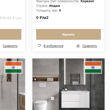
Фактура (тип поверхности):
Карвинг
Страна:
Индия
Толщина, мм:
9
Коллекция:
Carving 60x60
0 ₽/м2
 898.86 ₽
/упк
Купить
Сравнить
В избранное
Сравнить