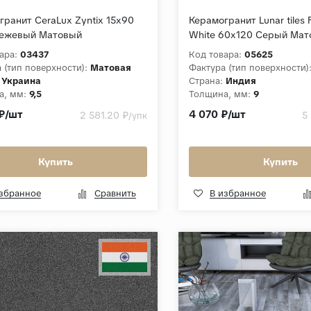
гранит CeraLux Zyntix 15x90
Керамогранит Lunar tiles 
ежевый Матовый
White 60x120 Серый Мат
ара:
03437
Код товара:
05625
 (тип поверхности):
Матовая
Фактура (тип поверхности)
Украина
Страна:
Индия
а, мм:
9,5
Толщина, мм:
9
ция:
Zyntix
Коллекция:
Full Body Matt
₽/шт
4 070 ₽/шт
2 581.20 ₽
5
/упк
Купить
Купить
избранное
Сравнить
В избранное