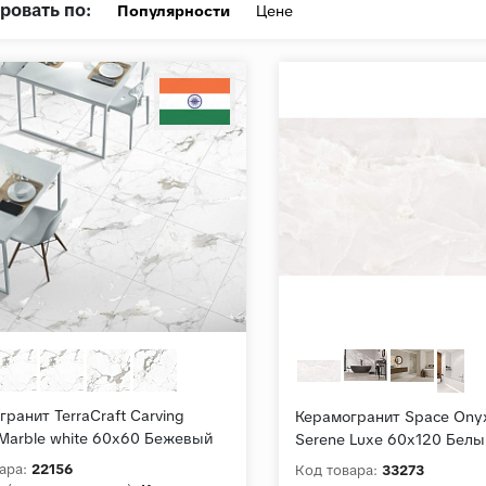
ровать по:
Популярности
Цене
ранит TerraCraft Carving
Керамогранит Space Ony
Marble white 60x60 Бежевый
Serene Luxe 60х120 Белы
й карвинг
Сатинированный
ара:
22156
Код товара:
33273