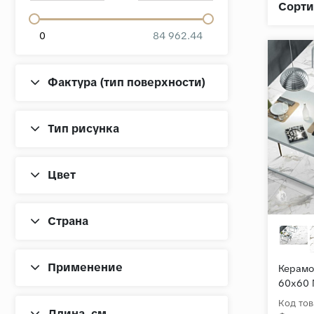
Сорти
0
84 962.44
Фактура (тип поверхности)
Тип рисунка
Цвет
Страна
Применение
Керамог
60x60 
Матовы
Код тов
Длина, cм