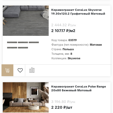
Керамогранит CeraLux Skyverse
19.30x120.2 Графитовый Матовый
2 444.32 ₽
/упк
2 107.17 ₽/м2
Код товара:
03519
Фактура (тип поверхности):
Матовая
Страна:
Польша
Толщина, мм:
8
Коллекция:
Skyverse
Керамогранит CeraLux Pulse Range
20x80 Бежевый Матовый
3 196.80 ₽
/упк
2 220 ₽/шт