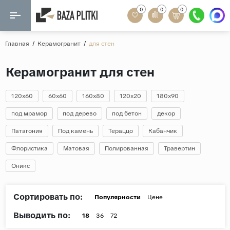
0
0
0
Назад
Назад
Главная
/
Керамогранит
/
для стен
Формат
Керамогранит
Керамогранит для стен
60x120
Керамическая плитка
60х60
120x60
60x60
160x80
120x20
180x90
Мозаика
20x120
под мрамор
под дерево
под бетон
декор
80x160
Патагония
Под камень
Тераццо
Кабанчик
Кварц-винил
20x90
Флористика
Матовая
Полированная
Травертин
Ламинат
57x57
Оникс
90x180
Розетки и освещение
Крупный формат
Сортировать по:
Популярности
Цене
Рисунок
Выводить по:
18
36
72
Мрамор