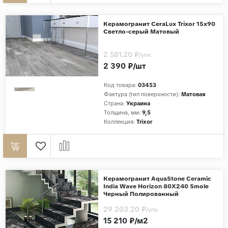
Керамогранит CeraLux Trixor 15x90
Светло-серый Матовый
2 581.20 ₽
/упк
2 390 ₽/шт
Код товара:
03453
Фактура (тип поверхности):
Матовая
Страна:
Украина
Толщина, мм:
9,5
Коллекция:
Trixor
Керамогранит AquaStone Ceramic
India Wave Horizon 80X240 Smole
Черный Полированный
29 203.20 ₽
/упк
15 210 ₽/м2