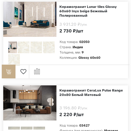
Керамогранит Lunar tiles Glossy
60x60 Inyx beige Бежевый
Полированный
3 931.20 ₽
/упк
2 730 ₽/шт
Код товара:
02050
Страна:
Индия
Толщина, мм:
9
Коллекция:
Glossy 60x60
Керамогранит CeraLux Pulse Range
20x80 Белый Матовый
3 196.80 ₽
/упк
2 220 ₽/шт
Код товара:
03427
Фактура (тип поверхности):
Матовая