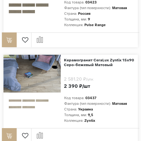
Код товара:
03423
Фактура (тип поверхности):
Матовая
Страны
Страна:
Россия
Толщина, мм:
9
Россия
Коллекция:
Pulse Range
Индия
Китай
Турция
Иран
Керамогранит CeraLux Zyntix 15x90
Серо-бежевый Матовый
Испания
2 581.20 ₽
Италия
/упк
2 390 ₽/шт
Код товара:
03437
Фактура (тип поверхности):
Матовая
Страна:
Украина
Толщина, мм:
9,5
Коллекция:
Zyntix