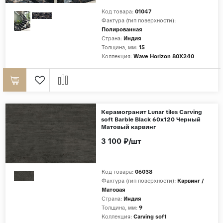
Код товара:
01047
Фактура (тип поверхности):
Полированная
Страна:
Индия
Толщина, мм:
15
Коллекция:
Wave Horizon 80X240
Керамогранит Lunar tiles Carving
soft Barble Black 60x120 Черный
Матовый карвинг
3 100 ₽/шт
Код товара:
06038
Фактура (тип поверхности):
Карвинг /
Матовая
Страна:
Индия
Толщина, мм:
9
Коллекция:
Carving soft