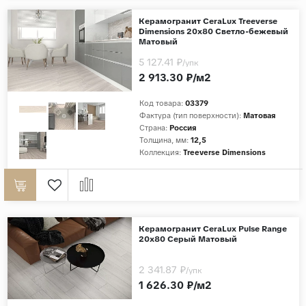
Дерево
Керамогранит CeraLux Treeverse
Dimensions 20x80 Светло-бежевый
Камень
Матовый
Оникс
5 127.41 ₽
/упк
2 913.30 ₽/м2
Бетон
Декор
Код товара:
03379
Фактура (тип поверхности):
Матовая
Моноколор
Страна:
Россия
Толщина, мм:
12,5
Поверхность
Коллекция:
Treeverse Dimensions
Полированная
Матовая
Лаппатированная
Керамогранит CeraLux Pulse Range
Сатинированная
20x80 Серый Матовый
Карвинг
2 341.87 ₽
/упк
Структурная
1 626.30 ₽/м2
Антискользящая