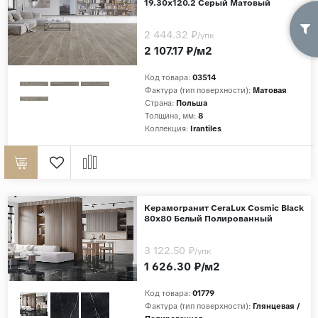
19.30x120.2 Серый Матовый
2 444.32 ₽
/упк
2 107.17 ₽/м2
Код товара:
03514
Фактура (тип поверхности):
Матовая
Страна:
Польша
Толщина, мм:
8
Коллекция:
Irantiles
Керамогранит CeraLux Cosmic Black
80x80 Белый Полированный
3 122.50 ₽
/упк
1 626.30 ₽/м2
Код товара:
01779
Фактура (тип поверхности):
Глянцевая /