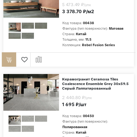
5 473.49 ₽
/упк
3 378.70 ₽/м2
Код товара:
00438
Фактура (тип поверхности):
Матовая
Страна:
Китай
Толщина, мм:
11.5
Коллекция:
Rebel Fusion Series
Керамогранит Ceramosa Tiles
Coalescence Ensemble Grey 30x59.5
Серый Лаппатированный
2 440.80 ₽
/упк
1 695 ₽/шт
Код товара:
00450
Фактура (тип поверхности):
Полированная
Страна:
Китай