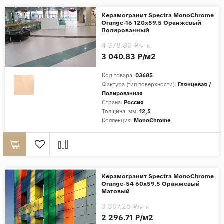
Дерево
Керамогранит Spectra MonoChrome
Orange-16 120x59.5 Оранжевый
Камень
Полированный
Оникс
4 378.80 ₽
/упк
3 040.83 ₽/м2
Бетон
Декор
Код товара:
03685
Фактура (тип поверхности):
Глянцевая /
Моноколор
Полированная
Страна:
Россия
Поверхность
Толщина, мм:
12,5
Коллекция:
MonoChrome
Полированная
Матовая
Лаппатированная
Сатинированная
Керамогранит Spectra MonoChrome
Orange-54 60x59.5 Оранжевый
Карвинг
Матовый
Структурная
3 307.26 ₽
/упк
2 296.71 ₽/м2
Антискользящая