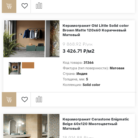
Керамогранит Old Little Solid color
Brown Matte 120x60 Коричневый
Матовый
9 868.92 ₽
/упк
3 426.71 ₽/м2
Код товара:
31366
Фактура (тип поверхности):
Матовая
Страна:
Индия
Толщина, мм:
5
Коллекция:
Solid color
Керамогранит Cerastone Enigmatic
Beige 60x120 Многоцветный
Матовый
18 914.88 ₽
/упк