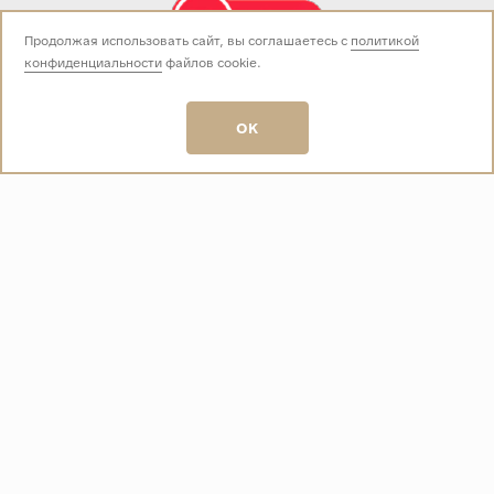
Продолжая использовать сайт, вы соглашаетесь с
политикой
конфиденциальности
файлов cookie.
Звоните нам:
+7 (499) 229-50-50
пн-вс 10:00 - 19:00
OK
E-mail:
info@baza-plitki.ru
Индивидуальный предприниматель
Талалаев Александр Андреевич
ОГРНИП
321508100135269
ИНН
501307867254
О КОМПАНИИ
Контакты
О компании
Акции