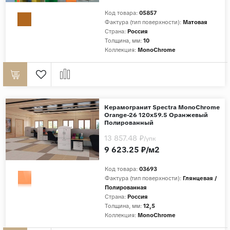
Код товара:
05857
Страны
Фактура (тип поверхности):
Матовая
Страна:
Россия
Россия
Толщина, мм:
10
Индия
Коллекция:
MonoChrome
Китай
Турция
Иран
Керамогранит Spectra MonoChrome
Испания
Orange-26 120x59.5 Оранжевый
Полированный
Италия
13 857.48 ₽
/упк
9 623.25 ₽/м2
Код товара:
03693
Фактура (тип поверхности):
Глянцевая /
Полированная
Страна:
Россия
Толщина, мм:
12,5
Коллекция:
MonoChrome