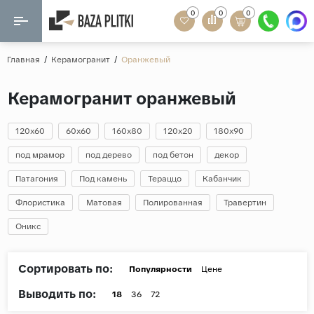
0
0
0
Назад
Назад
Главная
/
Керамогранит
/
Оранжевый
Формат
Керамогранит
Керамогранит оранжевый
60x120
Керамическая плитка
60х60
120x60
60x60
160x80
120x20
180x90
Мозаика
20x120
под мрамор
под дерево
под бетон
декор
80x160
Патагония
Под камень
Тераццо
Кабанчик
Кварц-винил
20x90
Флористика
Матовая
Полированная
Травертин
Ламинат
57x57
Оникс
90x180
Розетки и освещение
Крупный формат
Сортировать по:
Популярности
Цене
Рисунок
Выводить по:
18
36
72
Мрамор