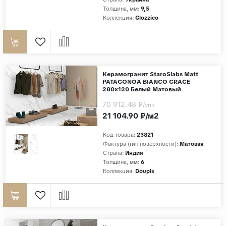
Толщина, мм:
9,5
Коллекция:
Glozzico
Керамогранит StaroSlabs Matt
PATAGONOA BIANCO GRACE
280x120 Белый Матовый
70 912.48 ₽
/упк
21 104.90 ₽/м2
Код товара:
23821
Фактура (тип поверхности):
Матовая
Страна:
Индия
Толщина, мм:
6
Коллекция:
Doupls