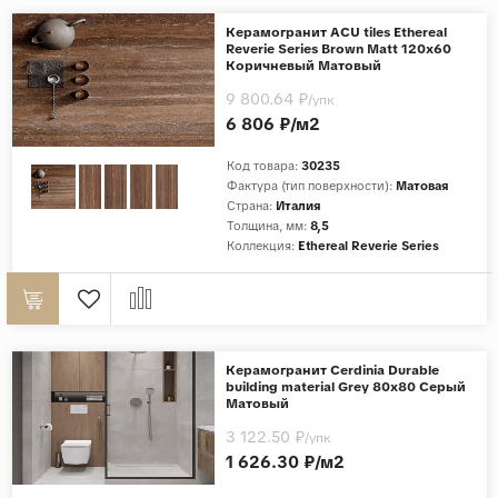
Керамогранит ACU tiles Ethereal
Reverie Series Brown Matt 120x60
Коричневый Матовый
9 800.64 ₽
/упк
6 806 ₽/м2
Код товара:
30235
Фактура (тип поверхности):
Матовая
Страна:
Италия
Толщина, мм:
8,5
Коллекция:
Ethereal Reverie Series
Керамогранит Cerdinia Durable
building material Grey 80x80 Серый
Матовый
3 122.50 ₽
/упк
1 626.30 ₽/м2