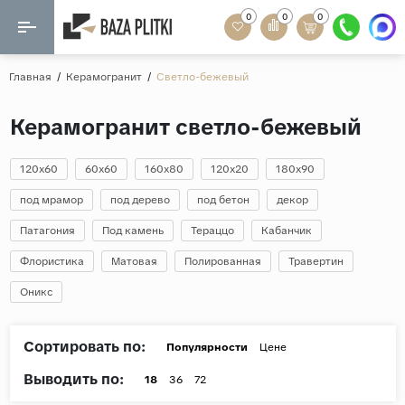
0
0
0
Назад
Назад
Главная
/
Керамогранит
/
Светло-бежевый
Формат
Керамогранит
Керамогранит светло-бежевый
60x120
Керамическая плитка
60х60
120x60
60x60
160x80
120x20
180x90
Мозаика
20x120
под мрамор
под дерево
под бетон
декор
80x160
Патагония
Под камень
Тераццо
Кабанчик
Кварц-винил
20x90
Флористика
Матовая
Полированная
Травертин
Ламинат
57x57
Оникс
90x180
Розетки и освещение
Крупный формат
Сортировать по:
Популярности
Цене
Рисунок
Выводить по:
18
36
72
Мрамор