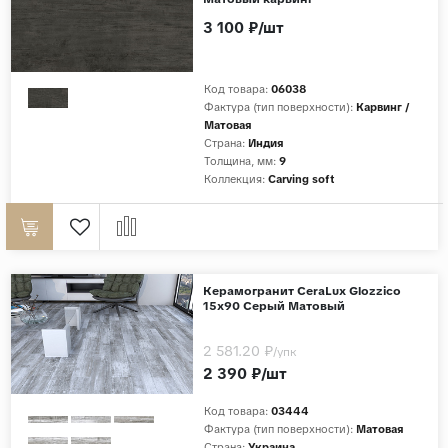
3 100 ₽/шт
Код товара:
06038
Фактура (тип поверхности):
Карвинг /
Матовая
Страна:
Индия
Толщина, мм:
9
Коллекция:
Carving soft
Керамогранит CeraLux Glozzico
15x90 Серый Матовый
2 581.20 ₽
/упк
2 390 ₽/шт
Код товара:
03444
Фактура (тип поверхности):
Матовая
Страна:
Украина