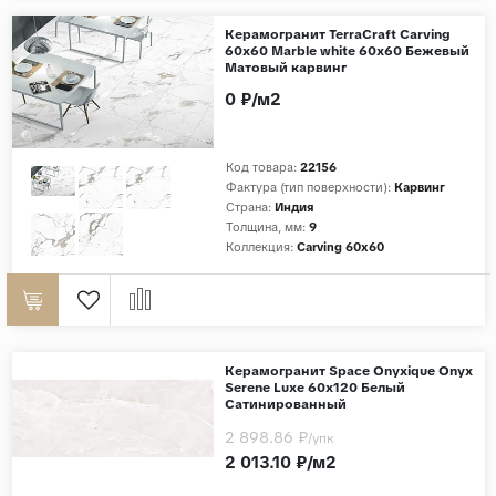
Дерево
Керамогранит TerraCraft Carving
60x60 Marble white 60x60 Бежевый
Камень
Матовый карвинг
0 ₽/м2
Оникс
Бетон
Декор
Код товара:
22156
Фактура (тип поверхности):
Карвинг
Моноколор
Страна:
Индия
Толщина, мм:
9
Поверхность
Коллекция:
Carving 60x60
Полированная
Матовая
Лаппатированная
Керамогранит Space Onyxique Onyx
Сатинированная
Serene Luxe 60х120 Белый
Сатинированный
Карвинг
2 898.86 ₽
/упк
Структурная
2 013.10 ₽/м2
Антискользящая