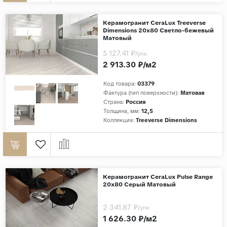
Керамогранит CeraLux Treeverse
Dimensions 20x80 Светло-бежевый
Матовый
5 127.41 ₽
/упк
2 913.30 ₽/м2
Код товара:
03379
Фактура (тип поверхности):
Матовая
Страна:
Россия
Толщина, мм:
12,5
Коллекция:
Treeverse Dimensions
Керамогранит CeraLux Pulse Range
20x80 Серый Матовый
2 341.87 ₽
/упк
1 626.30 ₽/м2