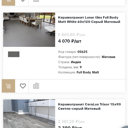
Керамогранит Lunar tiles Full Body
Matt White 60x120 Серый Матовый
5 860.80 ₽
/упк
4 070 ₽/шт
Код товара:
05625
Фактура (тип поверхности):
Матовая
Страна:
Индия
Толщина, мм:
9
Коллекция:
Full Body Matt
Керамогранит CeraLux Trixor 15x90
Светло-серый Матовый
2 581.20 ₽
/упк
2 390 ₽/шт