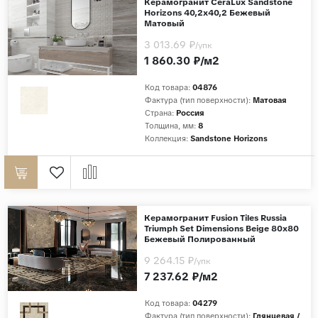
Керамогранит CeraLux Sandstone
Horizons 40,2x40,2 Бежевый
Матовый
3 013.69 ₽
/упк
1 860.30 ₽/м2
Код товара:
04876
Фактура (тип поверхности):
Матовая
Страна:
Россия
Толщина, мм:
8
Коллекция:
Sandstone Horizons
Керамогранит Fusion Tiles Russia
Triumph Set Dimensions Beige 80x80
Бежевый Полированный
9 264.15 ₽
/упк
7 237.62 ₽/м2
Код товара:
04279
Фактура (тип поверхности):
Глянцевая /