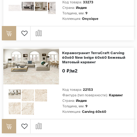
Код товара:
33273
Страна:
Индия
Страны
Толщина, мм:
9
Коллекция:
Onyxique
Россия
Индия
Китай
Турция
Керамогранит TerraCraft Carving
60x60 New beige 60x60 Бежевый
Иран
Матовый карвинг
Испания
0 ₽/м2
Италия
Код товара:
22153
Фактура (тип поверхности):
Карвинг
Страна:
Индия
Толщина, мм:
9
Коллекция:
Carving 60x60