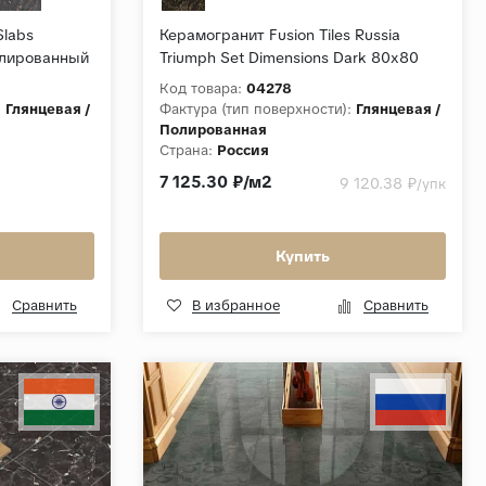
Slabs
Керамогранит Fusion Tiles Russia
олированный
Triumph Set Dimensions Dark 80x80
Черный Полированный
Код товара:
04278
:
Глянцевая /
Фактура (тип поверхности):
Глянцевая /
Полированная
Страна:
Россия
Толщина, мм:
9
7 125.30 ₽/м2
9 120.38 ₽
/упк
Коллекция:
Triumph Set Dimensions
Купить
Сравнить
В избранное
Сравнить