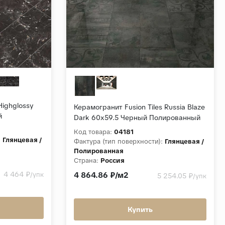
Highglossy
Керамогранит Fusion Tiles Russia Blaze
й
Dark 60x59.5 Черный Полированный
Код товара:
04181
:
Глянцевая /
Фактура (тип поверхности):
Глянцевая /
Полированная
Страна:
Россия
Толщина, мм:
9
4 464 ₽
/упк
4 864.86 ₽/м2
5 254.05 ₽
/упк
x120
Коллекция:
Blaze
Купить