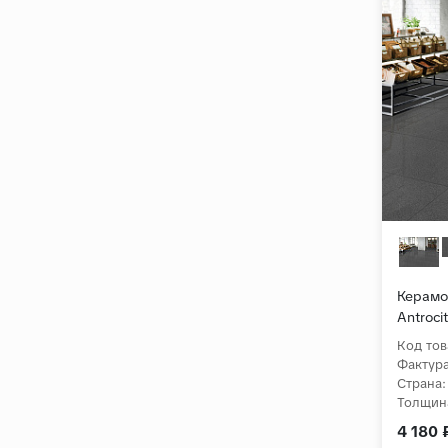
Керамог
Antroc
Код тов
Фактура
Страна:
Толщин
4 180 