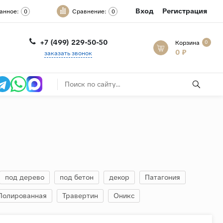
Вход
Регистрация
анное:
Сравнение:
0
0
+7 (499) 229-50-50
Корзина
0
0 ₽
заказать звонок
под дерево
под бетон
декор
Патагония
Полированная
Травертин
Оникс