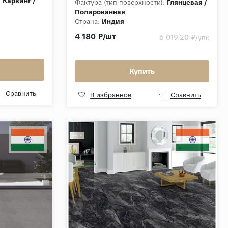
:
Карвинг /
Фактура (тип поверхности):
Глянцевая /
Полированная
Страна:
Индия
Толщина, мм:
9
4 180 ₽/шт
6 019.20 ₽
/упк
Коллекция:
Full Body Glossy
Купить
Сравнить
В избранное
Сравнить