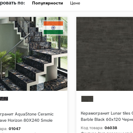
ровать по:
Популярности
Цене
Керамогранит Lunar tiles C
гранит AquaStone Ceramic
Barble Black 60x120 Чер
ave Horizon 80X240 Smole
карвинг
 Полированный
Код товара:
06038
ара:
01047