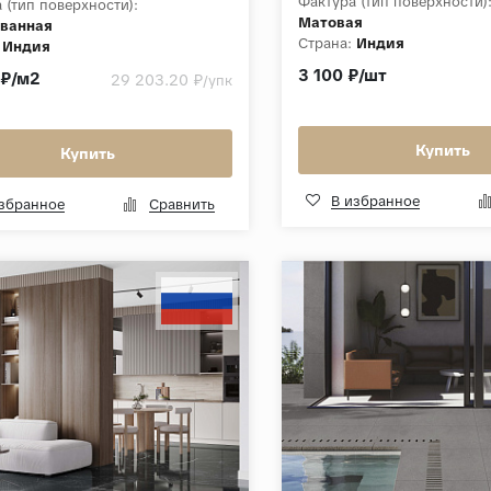
Фактура (тип поверхности)
 (тип поверхности):
Матовая
ванная
Страна:
Индия
Индия
Толщина, мм:
9
а, мм:
15
3 100 ₽/шт
 ₽/м2
29 203.20 ₽
/упк
Коллекция:
Carving soft
ция:
Wave Horizon 80X240
Купить
Купить
В избранное
избранное
Сравнить