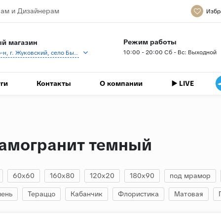
ам и Дизайнерам
Избр
Режим работы
й магазин
10:00 - 20:00 Сб - Вс: Выходной
Раменский р-н, г. Жуковский, село Быково, кп Спартак, Береговая ул., 1
ги
Контакты
О компании
▶️ LIVE
амогранит темный
60x60
160x80
120x20
180x90
под мрамор
мень
Тераццо
Кабанчик
Флористика
Матовая