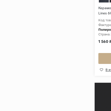
Керамо
Lines 6
Полиро
Код тов
Фактура
Полиро
Страна:
Толщин
1 560 
Коллек
В 