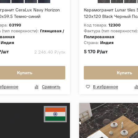
гранит CeraLux Navy Horizon
Керамогранит Lunar tiles 
0x59.5 Темно-синий
120x120 Black Черный П
ванный
ара:
03190
Код товара:
12300
 (тип поверхности):
Глянцевая /
Фактура (тип поверхности)
ванная
Полированная
Индия
Страна:
Индия
а, мм:
8,5
Толщина, мм:
9
₽/шт
5 170 ₽/шт
2 246.40 ₽
/упк
ция:
Navy Horizon Lines
Коллекция:
Slabs 120x120
Купить
Купить
избранное
Сравнить
В избранное