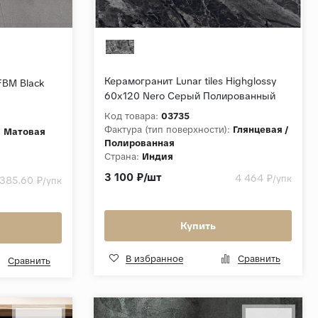
Керамогранит Lunar tiles Highglossy
FBM Black
60x120 Nero Серый Полированный
Код товара:
03735
Фактура (тип поверхности):
Глянцевая /
:
Матовая
Полированная
Страна:
Индия
Толщина, мм:
9
3 100 ₽/шт
4 464 ₽
/упк
 385.60 ₽
/упк
Коллекция:
Highglossy 60x120
Купить
В избранное
Сравнить
Сравнить