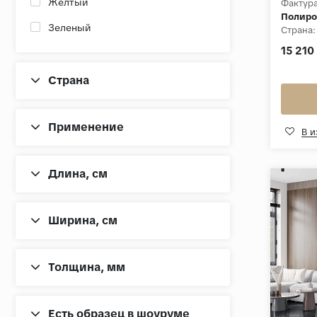
Желтый
Фактура
Полиро
Зеленый
Страна:
Толщин
15 210
Золотой
Коллек
Коричневый
Страна
Красный
Применение
Оранжевый
В 
Разноцветный
Длина, cм
Розовый
Сервый
Ширина, cм
Серый
Синий
Толщина, мм
Сиреневый
Терракотовый
Есть образец в шоуруме