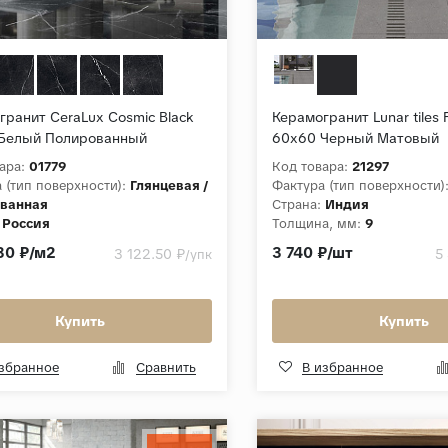
гранит CeraLux Cosmic Black
Керамогранит Lunar tiles 
Белый Полированный
60x60 Черный Матовый
ара:
01779
Код товара:
21297
 (тип поверхности):
Глянцевая /
Фактура (тип поверхности)
ванная
Страна:
Индия
Россия
Толщина, мм:
9
а, мм:
9
30 ₽/м2
3 740 ₽/шт
3 122.50 ₽
5
/упк
ция:
Cosmic Black
Купить
Купить
избранное
Сравнить
В избранное