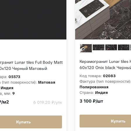
Керамогранит Lunar tiles 
ранит Lunar tiles Full Body Matt
60x120 Onix black Черны
60x120 Черный Матовый
Полированный
Код товара:
02083
ара:
05573
Фактура (тип поверхности)
 (тип поверхности):
Матовая
Полированная
Индия
Страна:
Индия
а, мм:
9
Толщина, мм:
9
3 100 ₽/шт
₽/м2
6 019.20 ₽
/упк
Коллекция:
Highglossy 60
Купить
Купить