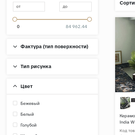
Сорти
от
до
0
84 962.44
Фактура (тип поверхности)
Тип рисунка
Цвет
Бежевый
Белый
Керамо
India W
Голубой
Черный
Код тов