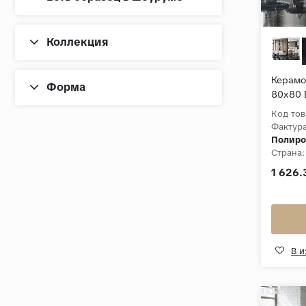
Черный
Белый
Коллекция
Керамо
Форма
80x80 
Код тов
Фактура
Полиро
Страна:
Толщин
1 626.
Коллек
В 