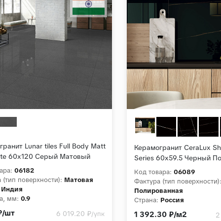
ранит Lunar tiles Full Body Matt
Керамогранит CeraLux S
itte 60x120 Серый Матовый
Series 60x59.5 Черный 
ара:
06182
Код товара:
06089
 (тип поверхности):
Матовая
Фактура (тип поверхности)
Индия
Полированная
а, мм:
0.9
Страна:
Россия
Толщина, мм:
8,5
₽/шт
6 019.20 ₽
/упк
1 392.30 ₽/м2
2
Коллекция:
Shadow Realm 