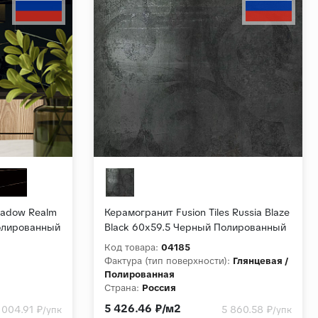
hadow Realm
Керамогранит Fusion Tiles Russia Blaze
Полированный
Black 60x59.5 Черный Полированный
Код товара:
04185
:
Фактура (тип поверхности):
Глянцевая /
Полированная
Страна:
Россия
Толщина, мм:
9
5 426.46 ₽/м2
 004.91 ₽
5 860.58 ₽
/упк
/упк
Series
Коллекция:
Blaze