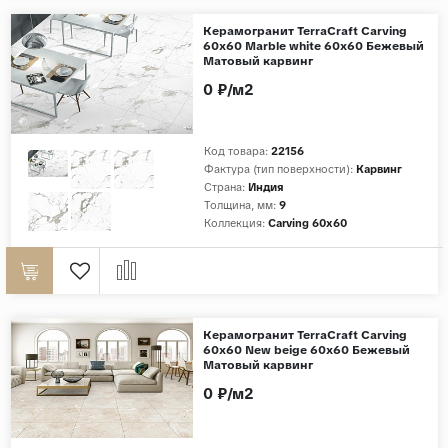
Дерево
Керамогранит TerraCraft Carving
60x60 Marble white 60x60 Бежевый
Камень
Матовый карвинг
0 ₽/м2
Оникс
Бетон
Декор
Код товара:
22156
Фактура (тип поверхности):
Карвинг
Моноколор
Страна:
Индия
Толщина, мм:
9
Поверхность
Коллекция:
Carving 60x60
Полированная
Матовая
Лаппатированная
Керамогранит TerraCraft Carving
Сатинированная
60x60 New beige 60x60 Бежевый
Матовый карвинг
Карвинг
0 ₽/м2
Структурная
Антискользящая