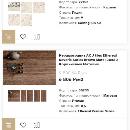
Код товара:
22153
Фактура (тип поверхности):
Карвинг
Страны
Страна:
Индия
Толщина, мм:
9
Россия
Коллекция:
Carving 60x60
Индия
Китай
Турция
Иран
Керамогранит ACU tiles Ethereal
Reverie Series Brown Matt 120x60
Испания
Коричневый Матовый
9 800.64 ₽
Италия
/упк
6 806 ₽/м2
Код товара:
30235
Фактура (тип поверхности):
Матовая
Страна:
Италия
Толщина, мм:
8,5
Коллекция:
Ethereal Reverie Series