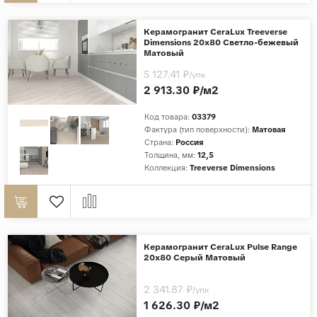
Керамогранит CeraLux Treeverse
Dimensions 20x80 Светло-бежевый
Матовый
5 127.41 ₽
/упк
2 913.30 ₽/м2
Код товара:
03379
Фактура (тип поверхности):
Матовая
Страна:
Россия
Толщина, мм:
12,5
Коллекция:
Treeverse Dimensions
Керамогранит CeraLux Pulse Range
20x80 Серый Матовый
2 341.87 ₽
/упк
1 626.30 ₽/м2