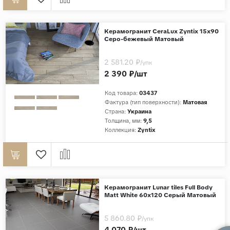
Керамогранит CeraLux Zyntix 15x90
Серо-бежевый Матовый
2 581.20 ₽
/упк
2 390 ₽/шт
Код товара:
03437
Фактура (тип поверхности):
Матовая
Страна:
Украина
Толщина, мм:
9,5
Коллекция:
Zyntix
Керамогранит Lunar tiles Full Body
Matt White 60x120 Серый Матовый
5 860.80 ₽
/упк
4 070 ₽/шт