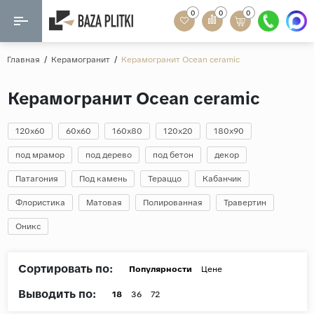
0
0
0
Назад
Назад
Главная
/
Керамогранит
/
Керамогранит Ocean ceramic
Формат
Керамогранит
Керамогранит Ocean ceramic
60x120
Керамическая плитка
60х60
120x60
60x60
160x80
120x20
180x90
Мозаика
20x120
под мрамор
под дерево
под бетон
декор
80x160
Патагония
Под камень
Тераццо
Кабанчик
Кварц-винил
20x90
Флористика
Матовая
Полированная
Травертин
Ламинат
57x57
Оникс
90x180
Розетки и освещение
Крупный формат
Сортировать по:
Популярности
Цене
Рисунок
Выводить по:
18
36
72
Мрамор