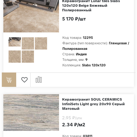
Керамогранит Lunar tiles Slabs
120x120 Beige Бежевый
Полированный
5 170 ₽/шт
Код товара:
12295
Фактура (тип поверхности):
Глянцевая /
Полированная
Страна:
Индия
Толщина, мм:
9
Коллекция:
Slabs 120x120
Керамогранит SOUL CERAMICS
InfiniSets Light grey 20x90 Серый
Матовый
2.95 ₽
/упк
2.34 ₽/м2
Код товара:
03811