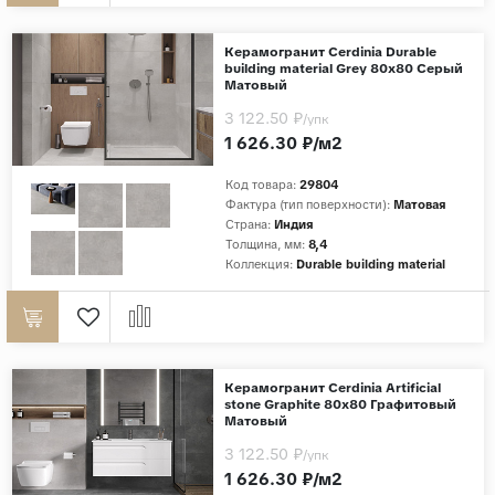
Керамогранит Cerdinia Durable
building material Grey 80x80 Серый
Матовый
3 122.50 ₽
/упк
1 626.30 ₽/м2
Код товара:
29804
Фактура (тип поверхности):
Матовая
Страна:
Индия
Толщина, мм:
8,4
Коллекция:
Durable building material
Керамогранит Cerdinia Artificial
stone Graphite 80x80 Графитовый
Матовый
3 122.50 ₽
/упк
1 626.30 ₽/м2