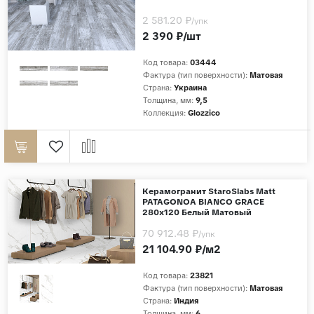
2 581.20 ₽
/упк
2 390 ₽/шт
Код товара:
03444
Фактура (тип поверхности):
Матовая
Страна:
Украина
Толщина, мм:
9,5
Коллекция:
Glozzico
Керамогранит StaroSlabs Matt
PATAGONOA BIANCO GRACE
280x120 Белый Матовый
70 912.48 ₽
/упк
21 104.90 ₽/м2
Код товара:
23821
Фактура (тип поверхности):
Матовая
Страна:
Индия
Толщина, мм:
6