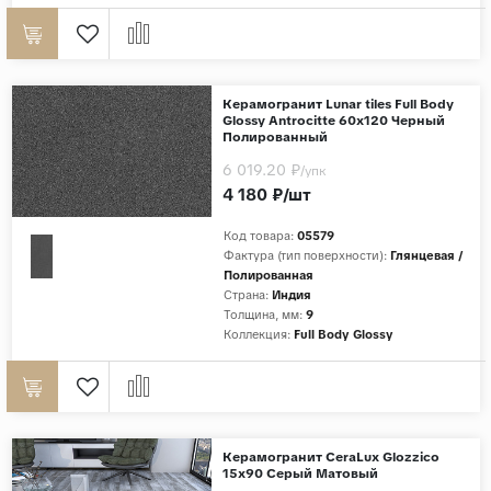
Керамогранит Lunar tiles Full Body
Glossy Antrocitte 60x120 Черный
Полированный
6 019.20 ₽
/упк
4 180 ₽/шт
Код товара:
05579
Фактура (тип поверхности):
Глянцевая /
Полированная
Страна:
Индия
Толщина, мм:
9
Коллекция:
Full Body Glossy
Керамогранит CeraLux Glozzico
15x90 Серый Матовый