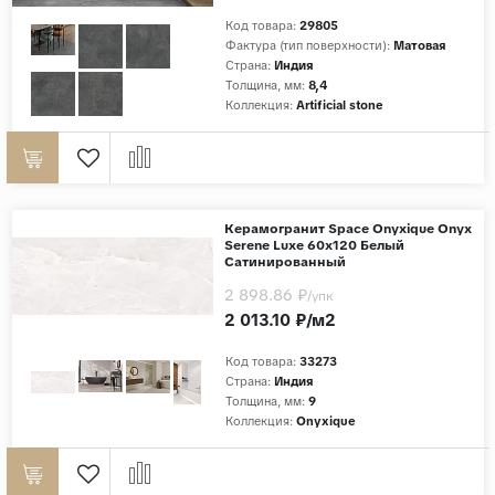
Код товара:
29805
Фактура (тип поверхности):
Матовая
Страна:
Индия
Толщина, мм:
8,4
Коллекция:
Artificial stone
Керамогранит Space Onyxique Onyx
Serene Luxe 60х120 Белый
Сатинированный
2 898.86 ₽
/упк
2 013.10 ₽/м2
Код товара:
33273
Страна:
Индия
Толщина, мм:
9
Коллекция:
Onyxique