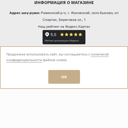
ИНФОРМАЦИЯ О МАГАЗИНЕ
Адрес шоу-рума:
Раменский р-н, г. Жуковский, село Быково, кп
Спартак, Береговая ул., 1
Наш рейтинг на Яндекс.Картах
Прямая трансляция из шоу-рума
Продолжая использовать сайт, вы соглашаетесь с
политикой
конфиденциальности
файлов cookie.
Звоните нам:
OK
+7 (499) 229-50-50
пн-вс 10:00 - 19:00
E-mail:
info@baza-plitki.ru
Индивидуальный предприниматель
Талалаев Александр Андреевич
ОГРНИП
321508100135269