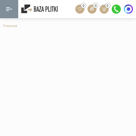
0
0
0
Назад
Назад
Главная
Формат
Керамогранит
60x120
Керамическая плитка
60х60
Мозаика
20x120
80x160
Кварц-винил
20x90
Ламинат
57x57
90x180
Розетки и освещение
Крупный формат
Рисунок
Мрамор