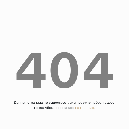
Дерево
Камень
Оникс
Бетон
404
Декор
Моноколор
Поверхность
Полированная
Матовая
Лаппатированная
Сатинированная
Данная страница не существует, или неверно набран адрес.
Пожалуйста, перейдите
на главную.
Карвинг
Структурная
Антискользящая