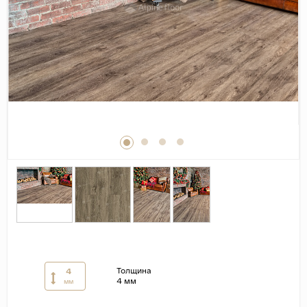
Дерево
Камень
Оникс
Бетон
Декор
Моноколор
Поверхность
Полированная
Матовая
Лаппатированная
Сатинированная
Карвинг
Толщина
4
Структурная
4 мм
мм
Антискользящая