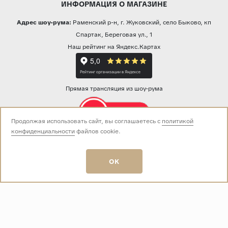
ИНФОРМАЦИЯ О МАГАЗИНЕ
Адрес шоу-рума:
Раменский р-н, г. Жуковский, село Быково, кп
Спартак, Береговая ул., 1
Наш рейтинг на Яндекс.Картах
Прямая трансляция из шоу-рума
Продолжая использовать сайт, вы соглашаетесь с
политикой
конфиденциальности
файлов cookie.
Звоните нам:
+7 (499) 229-50-50
пн-вс 10:00 - 19:00
OK
E-mail:
info@baza-plitki.ru
Индивидуальный предприниматель
Талалаев Александр Андреевич
ОГРНИП
321508100135269