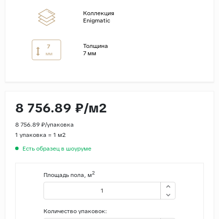
Коллекция
Страны
Enigmatic
Россия
Толщина
7
Индия
7 мм
мм
Китай
Турция
Иран
8 756.89 ₽/м2
Испания
Италия
8 756.89 ₽/упаковка
1 упаковка = 1 м2
Есть образец в шоуруме
2
Площадь пола, м
Количество упаковок: