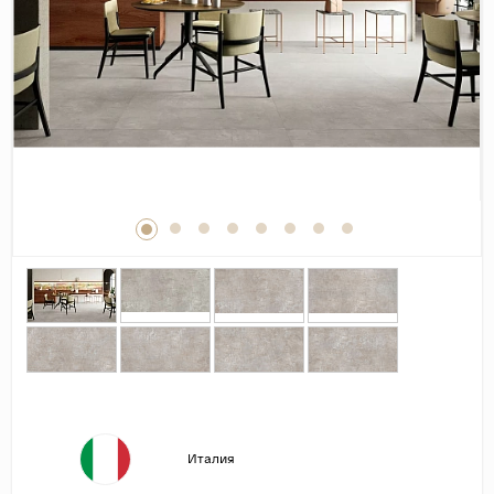
Дерево
Камень
Оникс
Бетон
Декор
Моноколор
Поверхность
Полированная
Матовая
Лаппатированная
Сатинированная
Карвинг
Структурная
Италия
Антискользящая