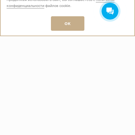
конфиденциальности
файлов cookie.
Звоните нам:
+7 (499) 229-50-50
пн-вс 10:00 - 19:00
OK
E-mail:
info@baza-plitki.ru
Индивидуальный предприниматель
Талалаев Александр Андреевич
ОГРНИП
321508100135269
ИНН
501307867254
О КОМПАНИИ
Контакты
О компании
Акции
Политика конфиденциальности