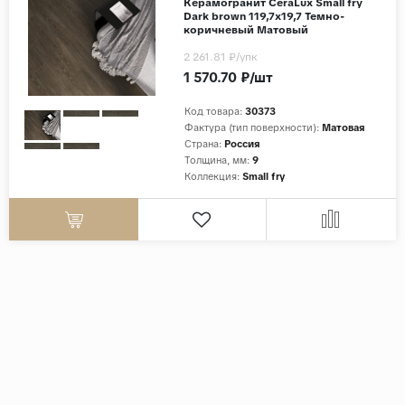
Керамогранит CeraLux Small fry
Dark brown 119,7x19,7 Темно-
коричневый Матовый
2 261.81 ₽
/упк
1 570.70 ₽/шт
Код товара:
30373
Фактура (тип поверхности):
Матовая
Страна:
Россия
Толщина, мм:
9
Коллекция:
Small fry