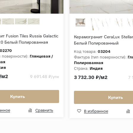
т Fusion Tiles Russia Galactic
Керамогранит CeraLux Stella
20 Белый Полированная
Белый Полированный
02270
Код товара:
03204
п поверхности):
Глянцевая /
Фактура (тип поверхности):
Гл
ная
Полированная
сия
Страна:
Индия
м:
9
Толщина, мм:
9
₽/м2
9 691.48 ₽
/упк
3 732.30 ₽/м2
7 
Galactic
Коллекция:
Stellare Set
Купить
Купить
анное
Сравнить
В избранное