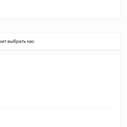
оит выбрать нас
ень
ь состовляет 1,4 руб/кг + 75 руб/км.
(Доставка в
ально (примерно совпадает с формулой до 3500 кг).