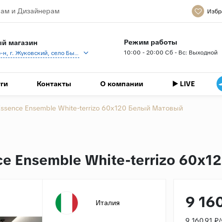
ам и Дизайнерам
Избр
Режим работы
й магазин
10:00 - 20:00 Сб - Вс: Выходной
Раменский р-н, г. Жуковский, село Быково, кп Спартак, Береговая ул., 1
ги
Контакты
О компании
▶️ LIVE
 Essence Ensemble White-terrizo 60x120 Белый Матовый
nce Ensemble White-terrizo 60x
9 16
Италия
9 160.91 ₽