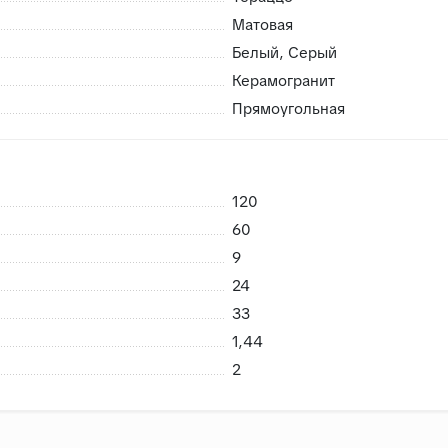
Матовая
Белый, Серый
Керамогранит
 возможность брака
Прямоугольная
риемке сразу заменить в случае каких либо повреждений пр
нешних воздействий, плитки не смерзаются
120
60
9
24
33
1,44
2