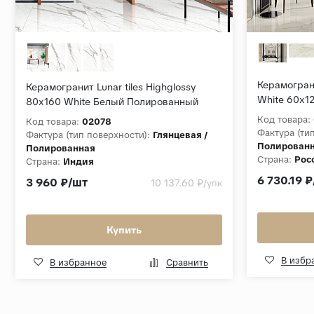
Керамограни
Керамогранит Lunar tiles Highglossy
White 60x1
80x160 White Белый Полированный
Код товара:
Код товара:
02078
Фактура (ти
Фактура (тип поверхности):
Глянцевая /
Полирован
Полированная
Страна:
Рос
Страна:
Индия
Толщина, м
Толщина, мм:
9
6 730.19 
3 960 ₽/шт
10 137.60 ₽
/упк
Коллекция:
Коллекция:
Highglossy 80x160
Купить
В избр
В избранное
Сравнить