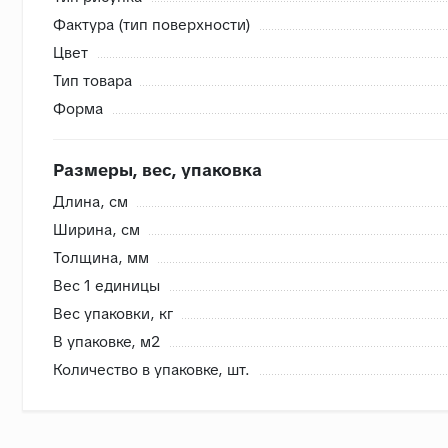
Фактура (тип поверхности)
Внутренняя система контроля
Цвет
- Сверяем номера партий, чтобы избежать разнотона
Тип товара
- Проверяем на бой перед загрузкой, чтобы исключить
Форма
- Привозим с запасом складские позиции, чтобы при п
- Храним на закрытом складе, коробки защищены от в
Размеры, вес, упаковка
Длина, cм
Ширина, cм
Толщина, мм
Вес 1 единицы
Вес упаковки, кг
В упаковке, м2
Количество в упаковке, шт.