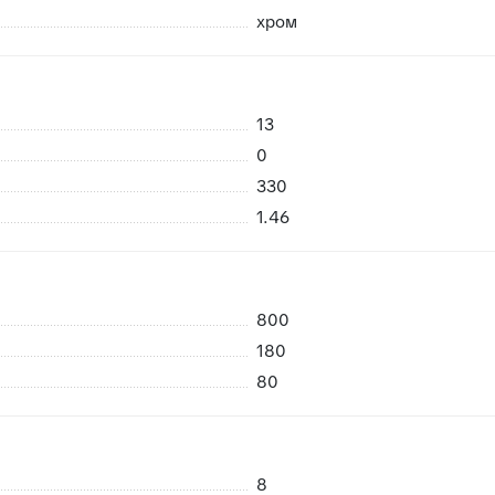
хром
13
 возможность брака
0
риемке сразу заменить в случае каких либо повреждений пр
330
нешних воздействий, плитки не смерзаются
1.46
800
180
80
8