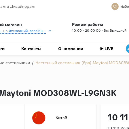
ам и Дизайнерам
Избр
Режим работы
й магазин
10:00 - 20:00 Сб - Вс: Выходной
Раменский р-н, г. Жуковский, село Быково, кп Спартак, Береговая ул., 1
ги
Контакты
О компании
▶️ LIVE
ые светильники
/
Настенный светильник (бра) Maytoni MOD308
) Maytoni MOD308WL-L9GN3K
10 1
Китай
10 110 ₽/у