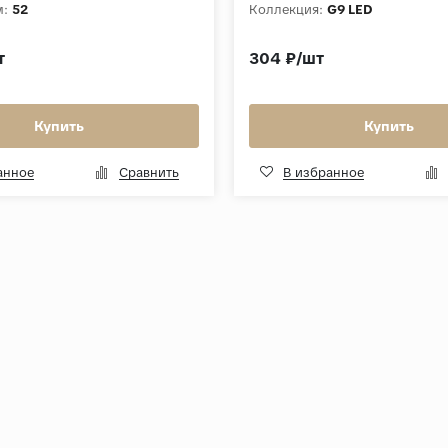
м:
52
Коллекция:
G9 LED
т
304 ₽/шт
Купить
Купить
анное
Сравнить
В избранное