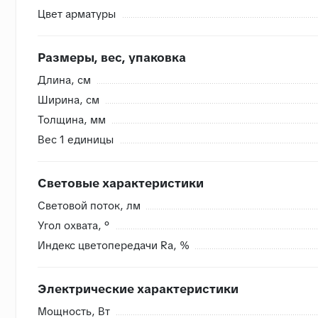
Цвет арматуры
Внутренняя система контроля
Размеры, вес, упаковка
- Сверяем номера партий, чтобы избежать разнотона
Длина, cм
- Проверяем на бой перед загрузкой, чтобы исключить
Ширина, cм
- Привозим с запасом складские позиции, чтобы при п
Толщина, мм
- Храним на закрытом складе, коробки защищены от в
Вес 1 единицы
Световые характеристики
Световой поток, лм
Угол охвата, °
Индекс цветопередачи Ra, %
Электрические характеристики
Мощность, Вт