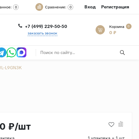
Вход
Регистрация
анное:
Сравнение:
0
0
+7 (499) 229-50-50
Корзина
0
0 ₽
заказать звонок
WL-L9GN3K
10 ₽/шт
паковка
1 упаковка = 1 шт