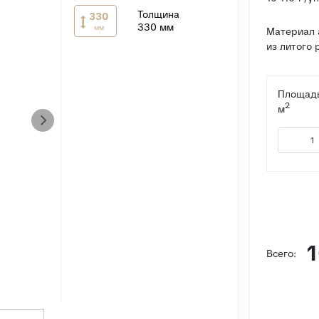
Толщина
330
330 мм
мм
Материал 
из литого 
Площадь
2
м
1
Всего: