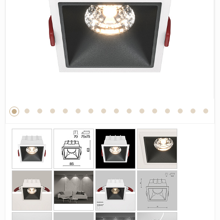
Дерево
Камень
Оникс
Бетон
Декор
Моноколор
Поверхность
Полированная
Матовая
Лаппатированная
Сатинированная
Карвинг
Структурная
Антискользящая