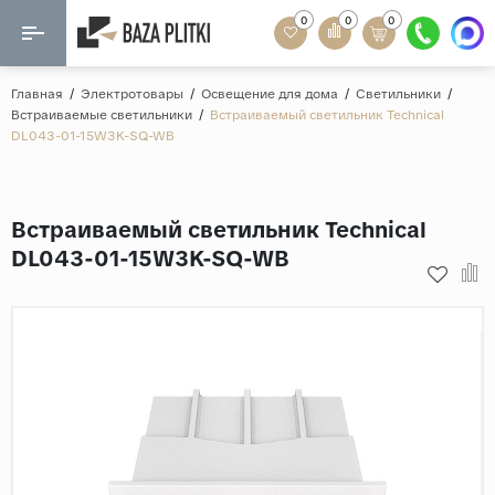
0
0
0
Назад
Назад
Главная
/
Электротовары
/
Освещение для дома
/
Светильники
/
Встраиваемые светильники
/
Встраиваемый светильник Technical
Формат
DL043-01-15W3K-SQ-WB
Керамогранит
60x120
Керамическая плитка
60х60
Встраиваемый светильник Technical
Мозаика
20x120
DL043-01-15W3K-SQ-WB
80x160
Кварц-винил
20x90
Ламинат
57x57
90x180
Розетки и освещение
Крупный формат
Рисунок
Мрамор