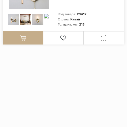
Код товара:
23412
Страна:
Китай
Толщина, мм:
215