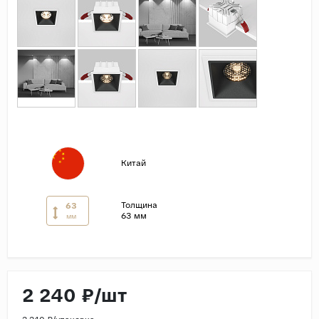
Страны
Россия
Индия
Китай
Турция
Иран
Испания
Китай
Италия
Толщина
63
63 мм
мм
2 240 ₽/шт