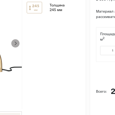
Толщина
245
245 мм
мм
Материал 
рассеивате
Площадь
2
м
2
Всего: