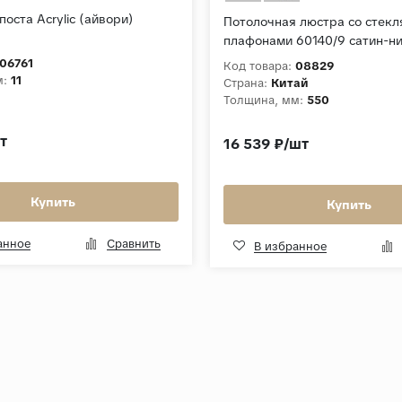
поста Acrylic (айвори)
Потолочная люстра со стек
плафонами 60140/9 сатин-н
06761
Код товара:
08829
м:
11
Страна:
Китай
Толщина, мм:
550
т
16 539 ₽/шт
Купить
Купить
анное
Сравнить
В избранное