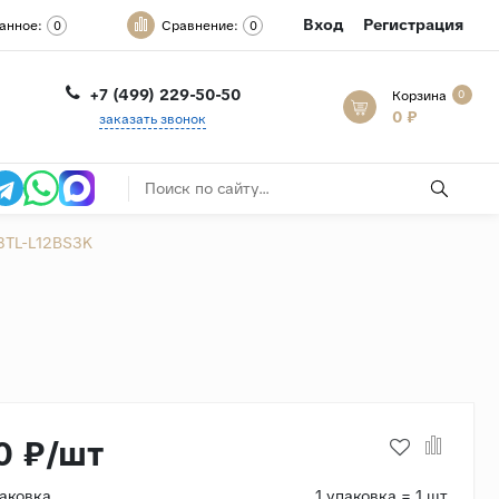
Вход
Регистрация
анное:
Сравнение:
0
0
+7 (499) 229-50-50
Корзина
0
0 ₽
заказать звонок
3TL-L12BS3K
0 ₽/шт
паковка
1 упаковка = 1 шт