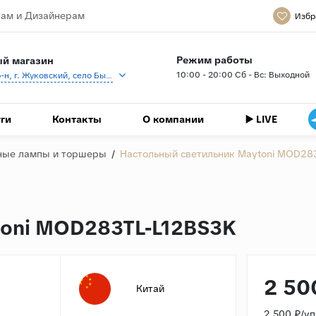
ам и Дизайнерам
Избр
Режим работы
й магазин
10:00 - 20:00 Сб - Вс: Выходной
Раменский р-н, г. Жуковский, село Быково, кп Спартак, Береговая ул., 1
ги
Контакты
О компании
▶️ LIVE
ные лампы и торшеры
/
Настольный светильник Maytoni MOD28
toni MOD283TL-L12BS3K
2 50
Китай
2 500 ₽/у