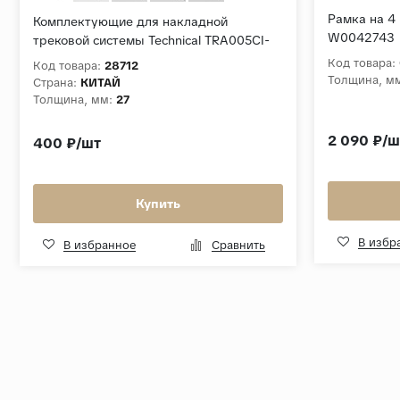
Рамка на 4 
Комплектующие для накладной
W0042743
трековой системы Technical TRA005CI-
31W
Код товара:
Код товара:
28712
Толщина, м
Страна:
КИТАЙ
Толщина, мм:
27
2 090 ₽/ш
400 ₽/шт
Купить
В избр
В избранное
Сравнить