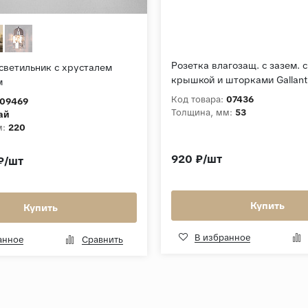
Розетка влагозащ. с зазем. с
светильник с хрусталем
крышкой и шторками Gallan
м
рифленый) W5071210
Код товара:
07436
09469
Толщина, мм:
53
ай
м:
220
920 ₽/шт
₽/шт
Купить
Купить
В избранное
анное
Сравнить