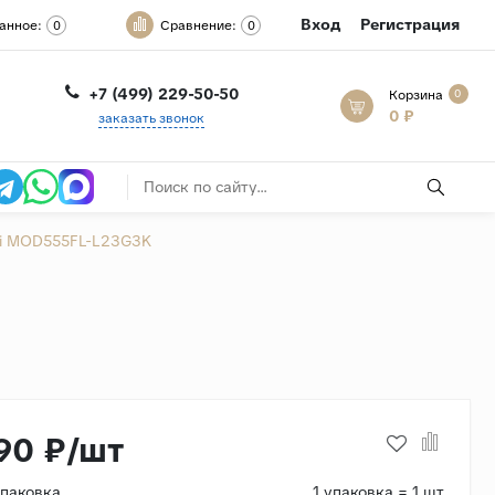
Вход
Регистрация
анное:
Сравнение:
0
0
+7 (499) 229-50-50
Корзина
0
0 ₽
заказать звонок
ni MOD555FL-L23G3K
90 ₽/шт
упаковка
1 упаковка = 1 шт