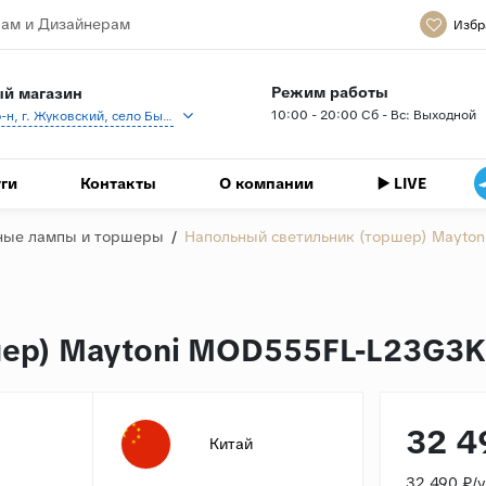
ам и Дизайнерам
Избр
Режим работы
й магазин
10:00 - 20:00 Сб - Вс: Выходной
Раменский р-н, г. Жуковский, село Быково, кп Спартак, Береговая ул., 1
ги
Контакты
О компании
▶️ LIVE
ные лампы и торшеры
/
Напольный светильник (торшер) Mayto
шер) Maytoni MOD555FL-L23G3K
32 4
Китай
32 490 ₽/