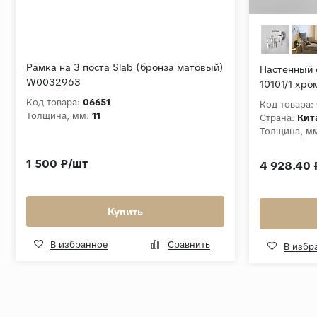
Рамка на 3 поста Slab (бронза матовый)
Настенный 
W0032963
10101/1 хро
Код товара:
06651
Код товара:
Толщина, мм:
11
Страна:
Кит
Толщина, м
1 500 ₽/шт
4 928.40 
Купить
В избранное
Сравнить
В избр