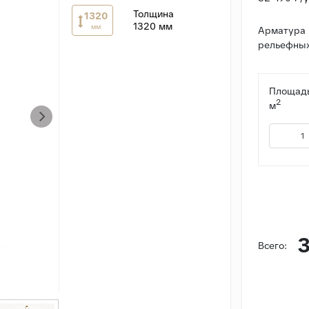
Толщина
1320
1320 мм
мм
Арматура 
рельефных 
Площадь
2
м
3
Всего: