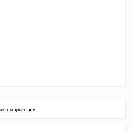
ит выбрать нас
етодиодная лента – скрыта под акриловым
ень