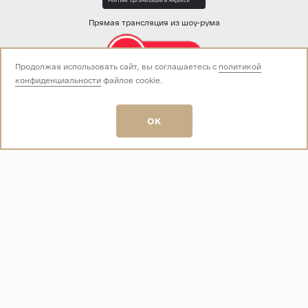
Прямая трансляция из шоу-рума
Продолжая использовать сайт, вы соглашаетесь с
политикой
конфиденциальности
файлов cookie.
Звоните нам:
+7 (499) 229-50-50
пн-вс 10:00 - 19:00
OK
E-mail:
info@baza-plitki.ru
Индивидуальный предприниматель
Талалаев Александр Андреевич
ОГРНИП
321508100135269
ИНН
501307867254
О КОМПАНИИ
Контакты