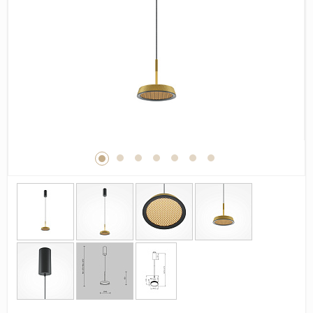
Дерево
Камень
Оникс
Бетон
Декор
Моноколор
Поверхность
Полированная
Матовая
Лаппатированная
Сатинированная
Карвинг
Структурная
Антискользящая