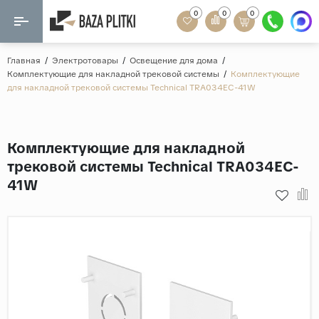
0
0
0
Назад
Назад
Главная
/
Электротовары
/
Освещение для дома
/
Комплектующие для накладной трековой системы
/
Комплектующие
Формат
для накладной трековой системы Technical TRA034EC-41W
Керамогранит
60x120
Керамическая плитка
60х60
Комплектующие для накладной
Мозаика
20x120
трековой системы Technical TRA034EC-
80x160
41W
Кварц-винил
20x90
Ламинат
57x57
90x180
Розетки и освещение
Крупный формат
Рисунок
Мрамор