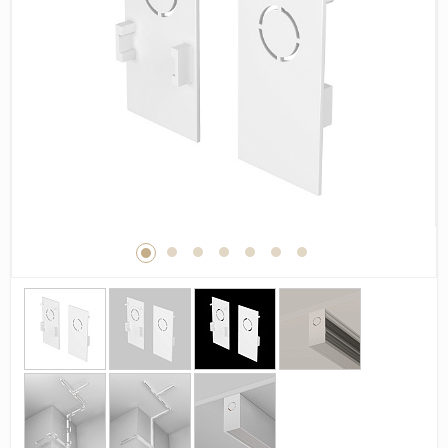
Дерево
Камень
Оникс
Бетон
Декор
Моноколор
Поверхность
Полированная
Матовая
Лаппатированная
Сатинированная
Карвинг
Структурная
Антискользящая