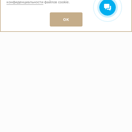
конфиденциальности
файлов cookie.
Звоните нам:
+7 (499) 229-50-50
пн-вс 10:00 - 19:00
OK
E-mail:
info@baza-plitki.ru
Индивидуальный предприниматель
Талалаев Александр Андреевич
ОГРНИП
321508100135269
ИНН
501307867254
О КОМПАНИИ
Контакты
О компании
Акции
Политика конфиденциальности
ПОКУПАТЕЛЯМ