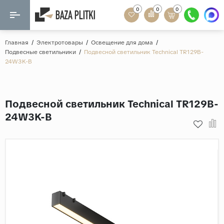
0
0
0
Назад
Назад
Главная
/
Электротовары
/
Освещение для дома
/
Подвесные светильники
/
Подвесной светильник Technical TR129B-
Формат
24W3K-B
Керамогранит
60x120
Керамическая плитка
60х60
Подвесной светильник Technical TR129B-
Мозаика
20x120
24W3K-B
80x160
Кварц-винил
20x90
Ламинат
57x57
90x180
Розетки и освещение
Крупный формат
Рисунок
Мрамор