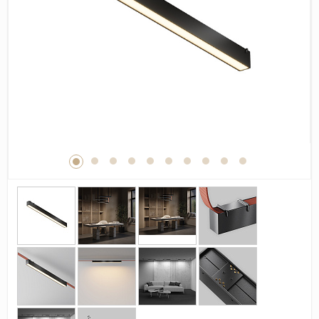
Дерево
Камень
Оникс
Бетон
Декор
Моноколор
Поверхность
Полированная
Матовая
Лаппатированная
Сатинированная
Карвинг
Структурная
Антискользящая