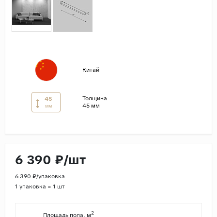
Страны
Россия
Индия
Китай
Китай
Турция
Иран
Толщина
45
45 мм
мм
Испания
Италия
6 390 ₽/шт
6 390 ₽/упаковка
1 упаковка = 1 шт
2
Площадь пола, м