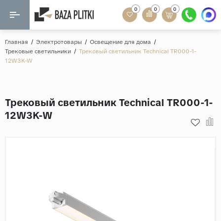
0
0
0
Назад
Назад
Главная
/
Электротовары
/
Освещение для дома
/
Трековые светильники
/
Трековый светильник Technical TR000-1-
Формат
12W3K-W
Керамогранит
60x120
Керамическая плитка
60х60
Трековый светильник Technical TR000-1-
Мозаика
20x120
12W3K-W
80x160
Кварц-винил
20x90
Ламинат
57x57
90x180
Розетки и освещение
Крупный формат
Рисунок
Мрамор