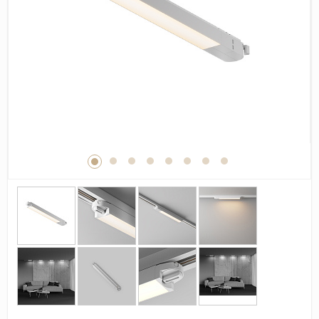
Дерево
Камень
Оникс
Бетон
Декор
Моноколор
Поверхность
Полированная
Матовая
Лаппатированная
Сатинированная
Карвинг
Структурная
Антискользящая