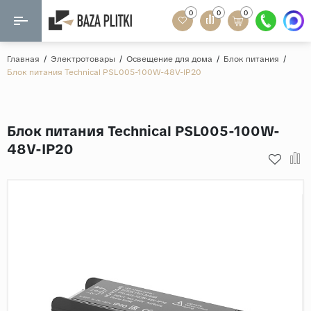
0
0
0
Назад
Назад
Главная
/
Электротовары
/
Освещение для дома
/
Блок питания
/
Блок питания Technical PSL005-100W-48V-IP20
Формат
Керамогранит
60x120
Керамическая плитка
Блок питания Technical PSL005-100W-
60х60
48V-IP20
Мозаика
20x120
80x160
Кварц-винил
20x90
Ламинат
57x57
90x180
Розетки и освещение
Крупный формат
Рисунок
Мрамор