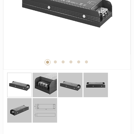
Дерево
Камень
Оникс
Бетон
Декор
Моноколор
Поверхность
Полированная
Матовая
Лаппатированная
Сатинированная
Карвинг
Структурная
Антискользящая