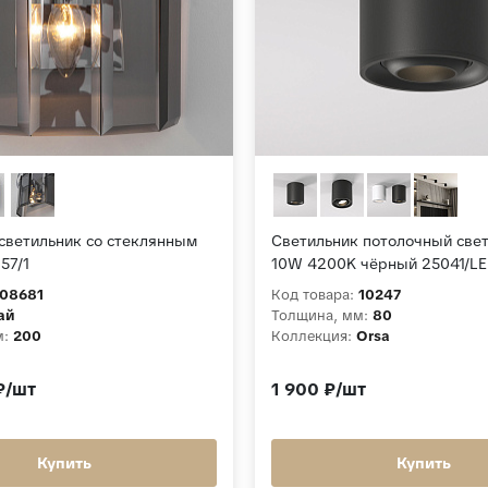
светильник со стеклянным
Светильник потолочный све
57/1
10W 4200K чёрный 25041/L
08681
Код товара:
10247
ай
Толщина, мм:
80
м:
200
Коллекция:
Orsa
₽/шт
1 900 ₽/шт
Купить
Купить