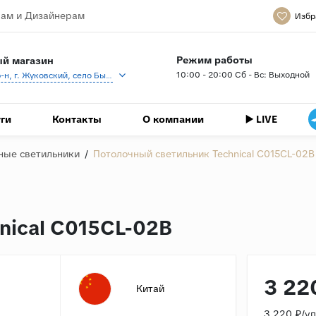
ам и Дизайнерам
Избр
Режим работы
й магазин
10:00 - 20:00 Сб - Вс: Выходной
Раменский р-н, г. Жуковский, село Быково, кп Спартак, Береговая ул., 1
ги
Контакты
О компании
▶️ LIVE
ные светильники
/
Потолочный светильник Technical C015CL-02B
nical C015CL-02B
3 22
Китай
3 220 ₽/у