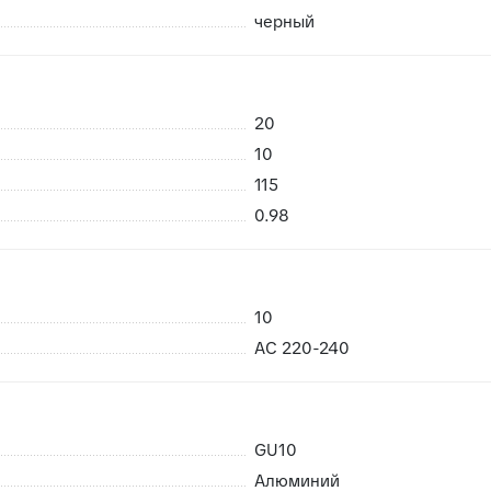
черный
20
 возможность брака
10
риемке сразу заменить в случае каких либо повреждений пр
115
нешних воздействий, плитки не смерзаются
0.98
10
AC 220-240
GU10
Алюминий