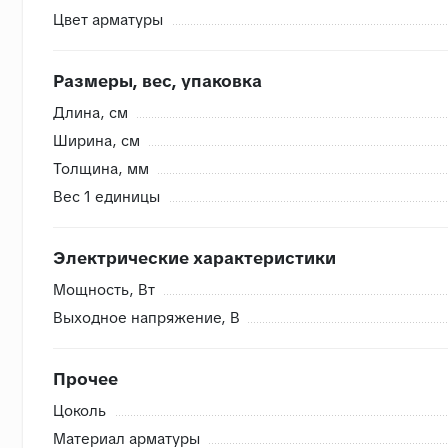
Цвет арматуры
Внутренняя система контроля
Размеры, вес, упаковка
- Сверяем номера партий, чтобы избежать разнотона
Длина, cм
- Проверяем на бой перед загрузкой, чтобы исключить
Ширина, cм
- Привозим с запасом складские позиции, чтобы при п
Толщина, мм
- Храним на закрытом складе, коробки защищены от в
Вес 1 единицы
Электрические характеристики
Мощность, Вт
Выходное напряжение, В
Прочее
Цоколь
Материал арматуры