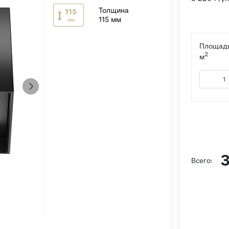
Толщина
115
115 мм
мм
Площадь
2
м
3
Всего: