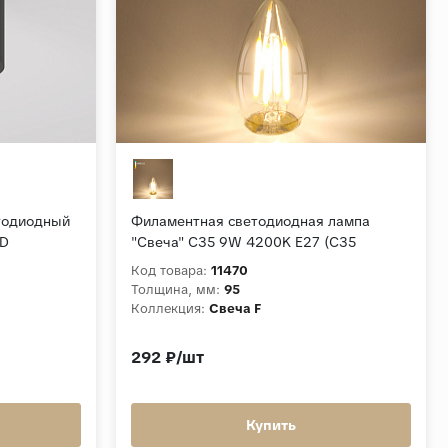
тодиодный
Филаментная светодиодная лампа
ED
"Свеча" C35 9W 4200K E27 (C35
прозрачный) BLE2706
Код товара:
11470
Толщина, мм:
95
Коллекция:
Свеча F
292 ₽/шт
Купить