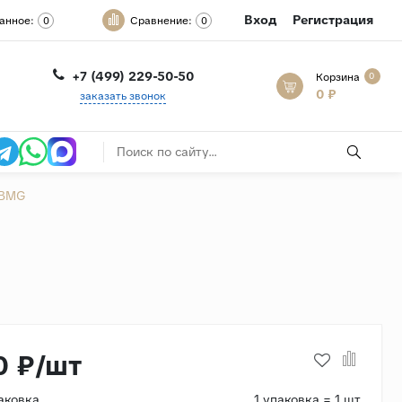
Вход
Регистрация
анное:
Сравнение:
0
0
+7 (499) 229-50-50
Корзина
0
0 ₽
заказать звонок
-BMG
0 ₽/шт
аковка
1 упаковка = 1 шт