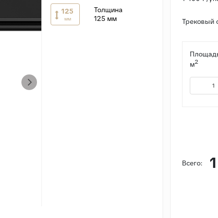
Толщина
125
125 мм
мм
Трековый 
Площадь
2
м
1
Всего: