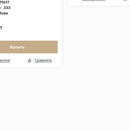
11617
м:
333
Tube
т
Купить
анное
Сравнить