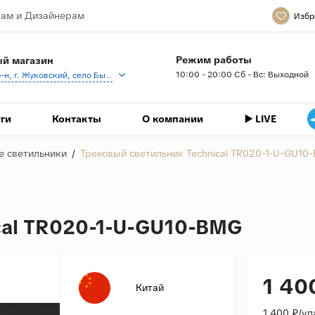
ам и Дизайнерам
Избр
Режим работы
й магазин
10:00 - 20:00 Сб - Вс: Выходной
Раменский р-н, г. Жуковский, село Быково, кп Спартак, Береговая ул., 1
ги
Контакты
О компании
▶️ LIVE
е светильники
/
Трековый светильник Technical TR020-1-U-GU10
cal TR020-1-U-GU10-BMG
1 40
Китай
1 400 ₽/уп