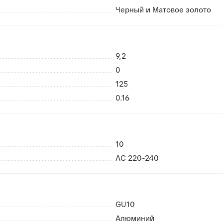
Черный и Матовое золото
9,2
 возможность брака
0
риемке сразу заменить в случае каких либо повреждений пр
125
нешних воздействий, плитки не смерзаются
0.16
10
AC 220-240
GU10
Алюминий