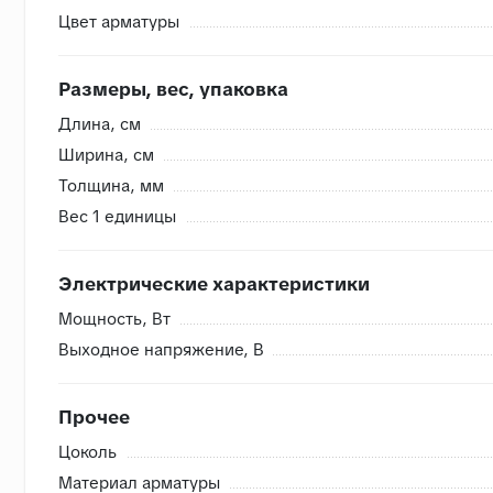
Цвет арматуры
Внутренняя система контроля
Размеры, вес, упаковка
- Сверяем номера партий, чтобы избежать разнотона
Длина, cм
- Проверяем на бой перед загрузкой, чтобы исключить
Ширина, cм
- Привозим с запасом складские позиции, чтобы при п
Толщина, мм
- Храним на закрытом складе, коробки защищены от в
Вес 1 единицы
Электрические характеристики
Мощность, Вт
Выходное напряжение, В
Прочее
Цоколь
Материал арматуры