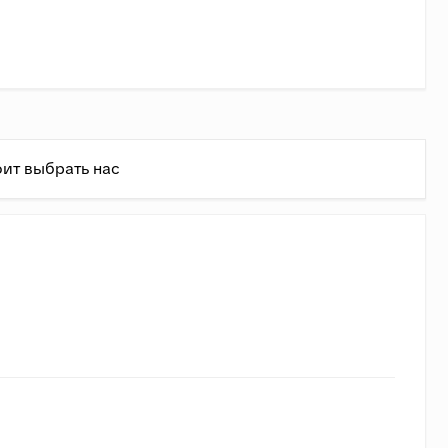
ит выбрать нас
ень
ь состовляет 1,4 руб/кг + 75 руб/км.
(Доставка в
ально (примерно совпадает с формулой до 3500 кг).