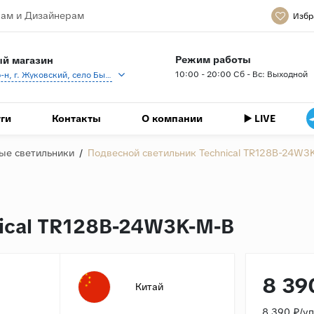
ам и Дизайнерам
Избр
Режим работы
й магазин
10:00 - 20:00 Сб - Вс: Выходной
Раменский р-н, г. Жуковский, село Быково, кп Спартак, Береговая ул., 1
ги
Контакты
О компании
▶️ LIVE
ые светильники
/
Подвесной светильник Technical TR128B-24W3
ical TR128B-24W3K-M-B
8 39
Китай
8 390 ₽/у