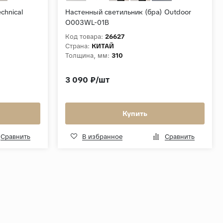
chnical
Настенный светильник (бра) Outdoor
O003WL-01B
Код товара:
26627
Страна:
КИТАЙ
Толщина, мм:
310
3 090 ₽/шт
Купить
Сравнить
В избранное
Сравнить