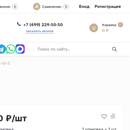
Вход
Регистрация
анное:
Сравнение:
0
0
+7 (499) 229-50-50
Корзина
0
0 ₽
заказать звонок
K-M-B
0 ₽/шт
паковка
1 упаковка = 1 шт