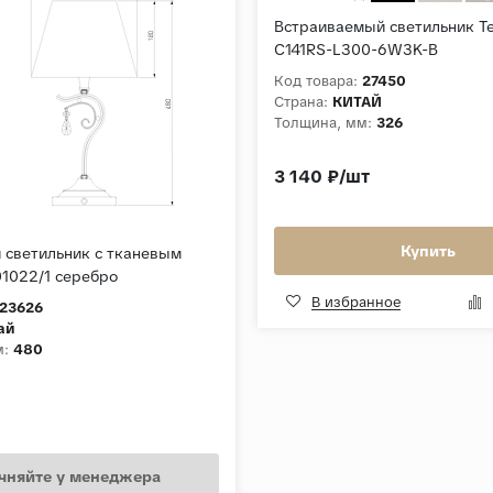
Встраиваемый светильник Te
C141RS-L300-6W3K-B
Код товара:
27450
Страна:
КИТАЙ
Толщина, мм:
326
3 140 ₽/шт
Купить
 светильник с тканевым
1022/1 серебро
В избранное
23626
ай
м:
480
чняйте у менеджера