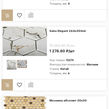
Толщина, мм:
4
Дерево
Камень
Оникс
Бетон
Saba Elegant 264х304х6
Декор
Моноколор
14 066.80 ₽
/упк
1 278.80 ₽/шт
Поверхность
Код товара:
12275
Полированная
Фактура (тип поверхности):
Матовая
Страна:
Китай
Матовая
Толщина, мм:
6
Лаппатированная
Сатинированная
Карвинг
Структурная
Мозаика абсолют 30х30
Антискользящая