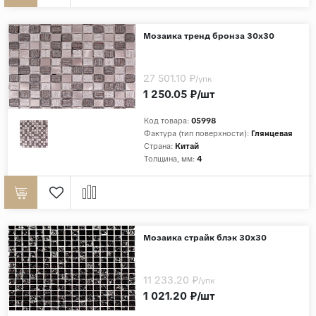
Мозаика тренд бронза 30х30
27 501.10 ₽
/упк
1 250.05 ₽/шт
Код товара:
05998
Фактура (тип поверхности):
Глянцевая
Страна:
Китай
Толщина, мм:
4
Мозаика страйк блэк 30х30
11 233.20 ₽
/упк
1 021.20 ₽/шт