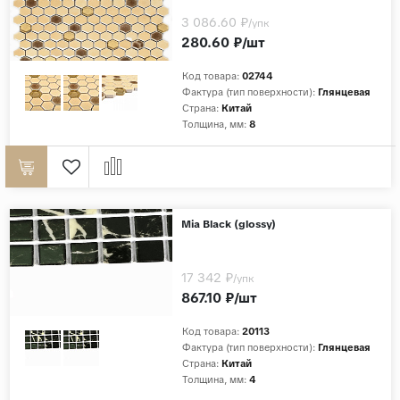
3 086.60 ₽
/упк
Страны
280.60 ₽/шт
Россия
Код товара:
02744
Индия
Фактура (тип поверхности):
Глянцевая
Страна:
Китай
Китай
Толщина, мм:
8
Турция
Иран
Испания
Mia Black (glossy)
Италия
17 342 ₽
/упк
867.10 ₽/шт
Код товара:
20113
Фактура (тип поверхности):
Глянцевая
Страна:
Китай
Толщина, мм:
4