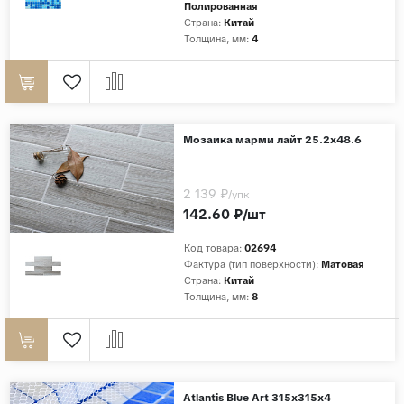
Полированная
Страна:
Китай
Толщина, мм:
4
Мозаика марми лайт 25.2х48.6
2 139 ₽
/упк
142.60 ₽/шт
Код товара:
02694
Фактура (тип поверхности):
Матовая
Страна:
Китай
Толщина, мм:
8
Atlantis Blue Art 315х315х4