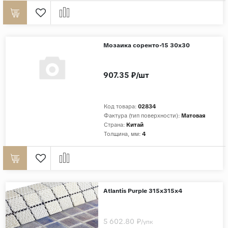
Мозаика соренто-15 30х30
907.35 ₽/шт
Код товара:
02834
Фактура (тип поверхности):
Матовая
Страна:
Китай
Толщина, мм:
4
Atlantis Purple 315х315х4
5 602.80 ₽
/упк