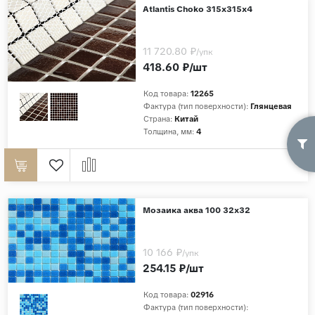
Atlantis Choko 315х315х4
11 720.80 ₽
/упк
418.60 ₽/шт
Код товара:
12265
Фактура (тип поверхности):
Глянцевая
Страна:
Китай
Толщина, мм:
4
Мозаика аква 100 32х32
10 166 ₽
/упк
254.15 ₽/шт
Код товара:
02916
Фактура (тип поверхности):