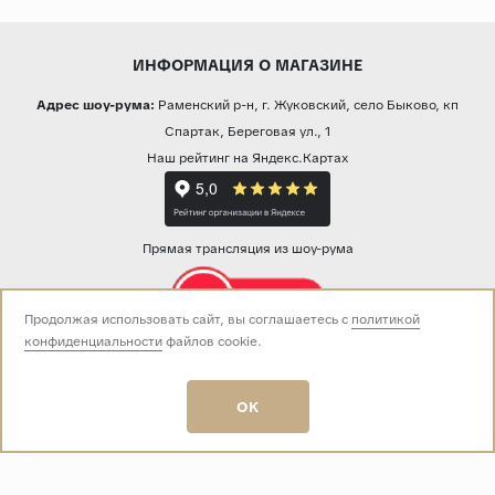
ИНФОРМАЦИЯ О МАГАЗИНЕ
Адрес шоу-рума:
Раменский р-н, г. Жуковский, село Быково, кп
Спартак, Береговая ул., 1
Наш рейтинг на Яндекс.Картах
Прямая трансляция из шоу-рума
Продолжая использовать сайт, вы соглашаетесь с
политикой
конфиденциальности
файлов cookie.
Звоните нам:
+7 (499) 229-50-50
пн-вс 10:00 - 19:00
OK
E-mail:
info@baza-plitki.ru
Индивидуальный предприниматель