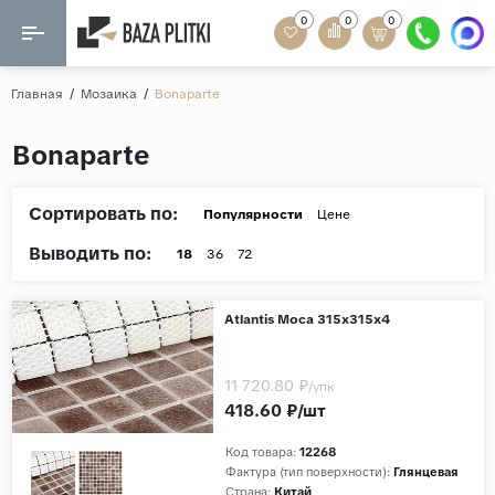
0
0
0
Назад
Назад
Главная
/
Мозаика
/
Bonaparte
Формат
Керамогранит
Bonaparte
60x120
Керамическая плитка
60х60
Сортировать по:
Популярности
Цене
Мозаика
20x120
Выводить по:
18
36
72
80x160
Кварц-винил
20x90
Atlantis Moca 315х315х4
Ламинат
57x57
90x180
11 720.80 ₽
Розетки и освещение
/упк
418.60 ₽/шт
Крупный формат
Код товара:
12268
Рисунок
Фактура (тип поверхности):
Глянцевая
Мрамор
Страна:
Китай